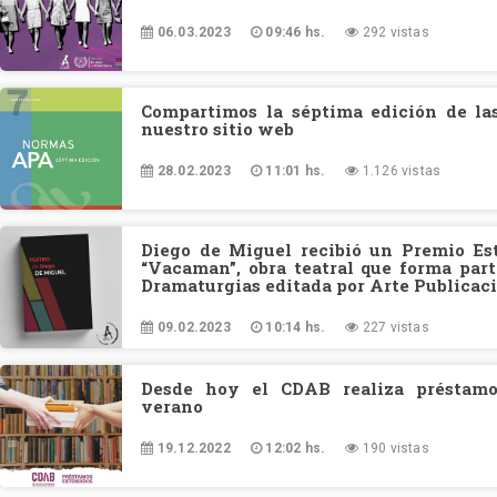
06.03.2023
09:46 hs.
292 vistas
Compartimos la séptima edición de l
nuestro sitio web
28.02.2023
11:01 hs.
1.126 vistas
Diego de Miguel recibió un Premio Es
“Vacaman”, obra teatral que forma part
Dramaturgias editada por Arte Publicac
09.02.2023
10:14 hs.
227 vistas
Desde hoy el CDAB realiza préstamo
verano
19.12.2022
12:02 hs.
190 vistas