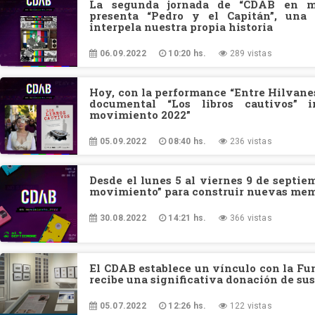
La segunda jornada de “CDAB en m
presenta “Pedro y el Capitán”, una 
interpela nuestra propia historia
06.09.2022
10:20 hs.
289 vistas
Hoy, con la performance “Entre Hilvanes
documental “Los libros cautivos” 
movimiento 2022”
05.09.2022
08:40 hs.
236 vistas
Desde el lunes 5 al viernes 9 de septi
movimiento” para construir nuevas me
30.08.2022
14:21 hs.
366 vistas
El CDAB establece un vínculo con la Fu
recibe una significativa donación de su
05.07.2022
12:26 hs.
122 vistas