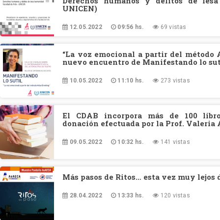
Derechos humanos y delitos de lesa
UNICEN)
12.05.2022
09:56 hs.
69 vistas
“La voz emocional a partir del método 
nuevo encuentro de Manifestando lo sut
10.05.2022
11:10 hs.
273 vistas
El CDAB incorpora más de 100 libr
donación efectuada por la Prof. Valeria 
09.05.2022
10:32 hs.
141 vistas
Más pasos de Ritos… esta vez muy lejos 
28.04.2022
13:33 hs.
120 vistas