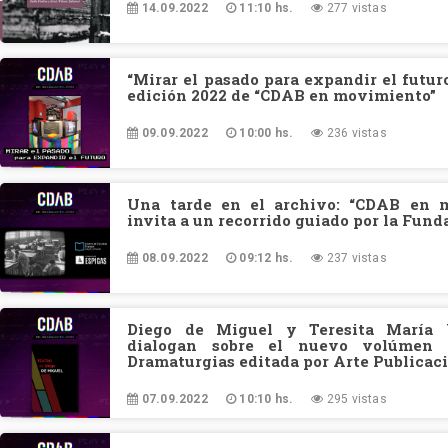
14.09.2022
11:10 hs.
277 vistas
“Mirar el pasado para expandir el futuro
edición 2022 de “CDAB en movimiento”
09.09.2022
10:00 hs.
236 vistas
Una tarde en el archivo: “CDAB en 
invita a un recorrido guiado por la Fun
08.09.2022
09:12 hs.
237 vistas
Diego de Miguel y Teresita María V
dialogan sobre el nuevo volúmen 
Dramaturgias editada por Arte Publicac
07.09.2022
10:10 hs.
295 vistas