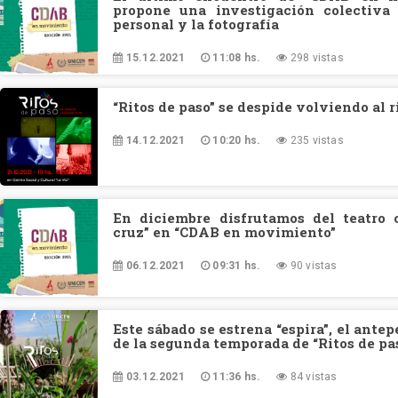
propone una investigación colectiva 
personal y la fotografía
15.12.2021
11:08 hs.
298 vistas
“Ritos de paso” se despide volviendo al r
14.12.2021
10:20 hs.
235 vistas
En diciembre disfrutamos del teatro 
cruz” en “CDAB en movimiento”
06.12.2021
09:31 hs.
90 vistas
Este sábado se estrena “espira”, el ante
de la segunda temporada de “Ritos de pa
03.12.2021
11:36 hs.
84 vistas