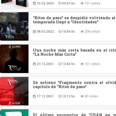
16.02.2022
09:23 hs.
197 vistas
“Ritos de paso” se despidió volviendo al
temporada llegó a “Identidades”
08.02.2022
10:54 hs.
208 vistas
Una noche más corta basada en el rito
“La Noche Más Corta”
27.12.2021
12:44 hs.
151 vistas
Se estrenó “Fragmento contra el olvid
capítulo de “Ritos de paso”
17.12.2021
10:12 hs.
80 vistas
El último encuentro de “CDAB en m