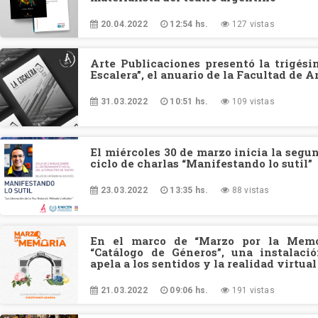
20.04.2022
12:54 hs.
127 vistas
Arte Publicaciones presentó la trigési
Escalera”, el anuario de la Facultad de A
31.03.2022
10:51 hs.
109 vistas
El miércoles 30 de marzo inicia la seg
ciclo de charlas “Manifestando lo sutil”
23.03.2022
13:35 hs.
88 vistas
En el marco de “Marzo por la Memor
“Catálogo de Géneros”, una instalaci
apela a los sentidos y la realidad virtual
21.03.2022
09:06 hs.
191 vistas