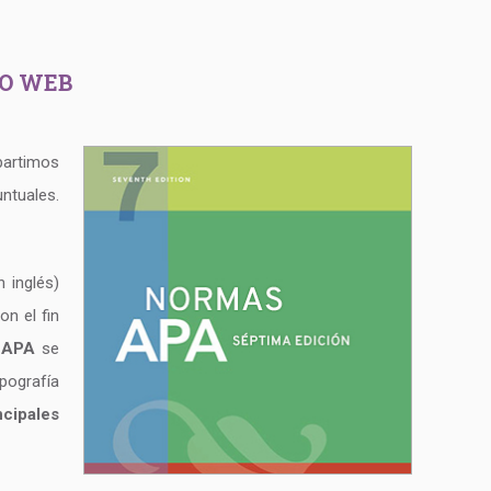
IO WEB
partimos
untuales.
 inglés)
on el fin
 APA
se
pografía
ncipales