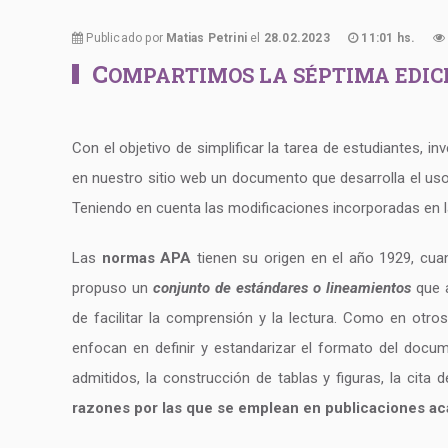
Publicado por
Matias Petrini
el
28.02.2023
11:01 hs.
C
OMPARTIMOS LA SÉPTIMA EDICI
Con el objetivo de simplificar la tarea de estudiantes, i
en nuestro sitio web un documento que desarrolla el us
Teniendo en cuenta las modificaciones incorporadas en 
Las
normas APA
tienen su origen en el año 1929, cua
propuso un
conjunto de estándares o lineamientos
que a
de facilitar la comprensión y la lectura. Como en otr
enfocan en definir y estandarizar el formato del docum
admitidos, la construcción de tablas y figuras, la cita 
razones por las que se emplean en publicaciones aca