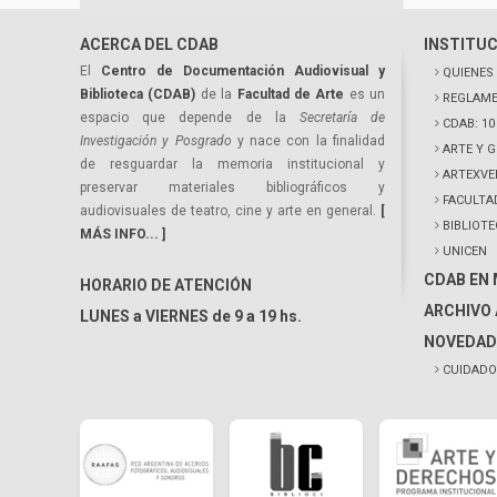
ACERCA DEL CDAB
INSTITU
El
Centro de Documentación Audiovisual y
QUIENES
Biblioteca (CDAB)
de la
Facultad de Arte
es un
REGLAME
espacio que depende de la
Secretaría de
CDAB: 1
Investigación y Posgrado
y nace con la finalidad
ARTE Y 
de resguardar la memoria institucional y
ARTEXVE
preservar materiales bibliográficos y
FACULTA
audiovisuales de teatro, cine y arte en general.
[
BIBLIOT
MÁS INFO... ]
UNICEN
CDAB EN
HORARIO DE ATENCIÓN
ARCHIVO 
LUNES a VIERNES de 9 a 19 hs.
NOVEDAD
CUIDADO