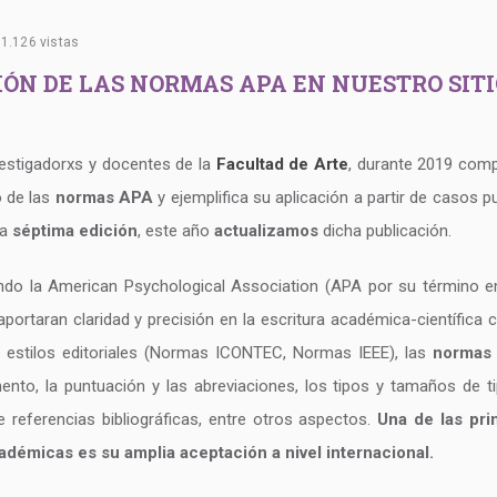
1.126 vistas
ÓN DE LAS NORMAS APA EN NUESTRO SIT
nvestigadorxs y docentes de la
Facultad de Arte
, durante 2019 com
o de las
normas APA
y ejemplifica su aplicación a partir de casos p
la
séptima edición
, este año
actualizamos
dicha publicación.
ndo la American Psychological Association (APA por su término en
portaran claridad y precisión en la escritura académica-científica c
os estilos editoriales (Normas ICONTEC, Normas IEEE), las
normas
ento, la puntuación y las abreviaciones, los tipos y tamaños de ti
de referencias bibliográficas, entre otros aspectos.
Una de las pri
démicas es su amplia aceptación a nivel internacional.