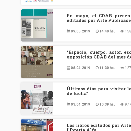
En mayo, el CDAB present
editados por Arte Publicac
09.05.2019
14:40 hs.
158
“Espacio, cuerpo, actor, e
exposición CDAB del mes de
08.04.2019
11:30 hs.
127
Últimos días para visitar l
de lucha”
03.04.2019
10:39 hs.
97 
Los libros editados por Art
Librería Alfa