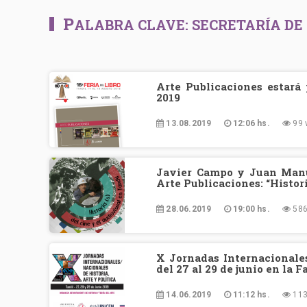
P
ALABRA CLAVE:
SECRETARÍA DE
Arte Publicaciones estará 
2019
13.08.2019
12:06 hs.
99 
Javier Campo y Juan Manu
Arte Publicaciones: “Histori
28.06.2019
19:00 hs.
586
X Jornadas Internacionales
del 27 al 29 de junio en la 
14.06.2019
11:12 hs.
113