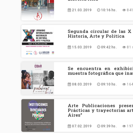
21.03.2019
10:16 hs.
841
Segunda circular de las X
Historia, Arte y Política
15.03.2019
09:42 hs.
81 
Se encuentra en exhibici
muestra fotográfica que in
08.03.2019
09:10 hs.
164
Arte Publicaciones presen
Prácticas y trayectorias ar
Aires”
07.02.2019
09:39 hs.
197