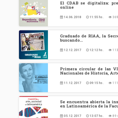
El CDAB se digitaliza: pr
online
14.06.2018
11:55 hs.
369
Graduado de RIAA, la Secre
buscando…
12.12.2017
12:12 hs.
113
Primera circular de las V
Nacionales de Historia, Art
11.12.2017
09:15 hs.
111
Se encuentra abierta la in
en Latinoamérica de la Fac
05.12.2017
13:07 hs.
89 