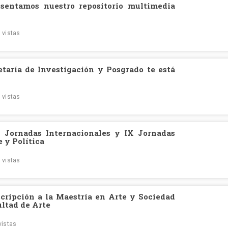
esentamos nuestro repositorio multimedia
 vistas
taría de Investigación y Posgrado te está
 vistas
I Jornadas Internacionales y IX Jornadas
e y Política
 vistas
scripción a la Maestría en Arte y Sociedad
ultad de Arte
vistas