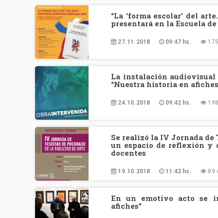
“La ‘forma escolar’ del art
presentará en la Escuela de
27.11.2018
09:47 hs.
175
La instalación audiovisual
“Nuestra historia en afiches
24.10.2018
09:42 hs.
198
Se realizó la IV Jornada de 
un espacio de reflexión y 
docentes
19.10.2018
11:42 hs.
89 
En un emotivo acto se in
afiches”