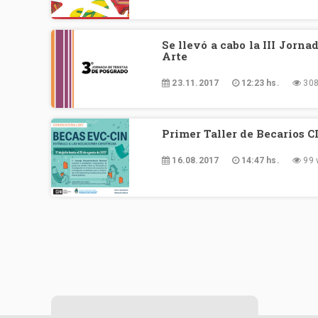
Se llevó a cabo la III Jorna
Arte
23.11.2017
12:23 hs.
308
Primer Taller de Becarios C
16.08.2017
14:47 hs.
99 