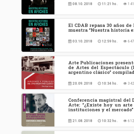
08.10.2018
11:21 hs.
141
El CDAB repasa 30 años de 
muestra “Nuestra historia e
03.10.2018
12:59 hs.
647
Arte Publicaciones presentó
de Artes del Espectáculo (
argentino clásico” compilado
20.09.2018
10:34 hs.
342
Conferencia magistral del D
Arte: “¿Existe hoy un arte
instituciones y el mercado”
21.08.2018
10:32 hs.
612