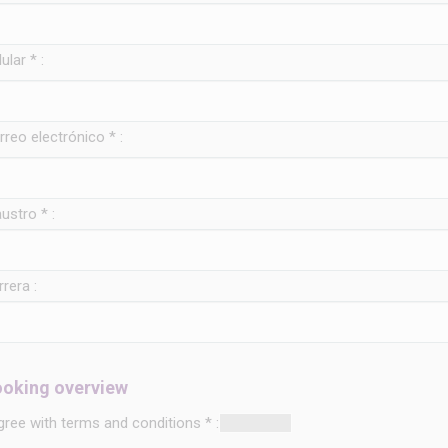
ular * :
rreo electrónico * :
ustro * :
rera :
oking overview
agree with terms and conditions * :