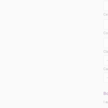
Cel
Co
Cla
Car
Bo
I 