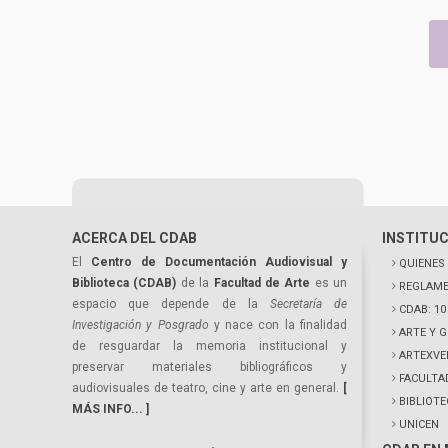
ACERCA DEL CDAB
INSTITU
El
Centro de Documentación Audiovisual y
QUIENES
Biblioteca (CDAB)
de la
Facultad de Arte
es un
REGLAME
espacio que depende de la
Secretaría de
CDAB: 1
Investigación y Posgrado
y nace con la finalidad
ARTE Y 
de resguardar la memoria institucional y
ARTEXVE
preservar materiales bibliográficos y
FACULTA
audiovisuales de teatro, cine y arte en general.
[
BIBLIOT
MÁS INFO... ]
UNICEN