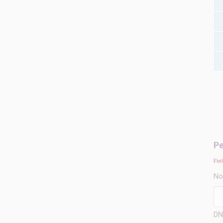
Pe
Fie
No
DNI