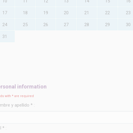
10
11
12
13
14
15
16
17
18
19
20
21
22
23
24
25
26
27
28
29
30
31
rsonal information
lds with * are required
mbre y apellido * :
 * :