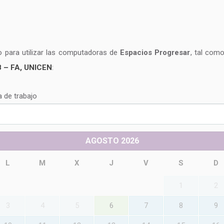
no para utilizar las computadoras de
Espacios Progresar
, tal com
B – FA, UNICEN
:
a de trabajo
AGOSTO
2026
L
M
X
J
V
S
D
1
2
3
4
5
6
7
8
9