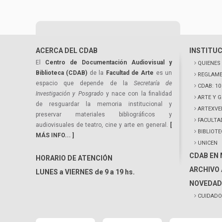
ACERCA DEL CDAB
INSTITU
El
Centro de Documentación Audiovisual y
QUIENES
Biblioteca (CDAB)
de la
Facultad de Arte
es un
REGLAME
espacio que depende de la
Secretaría de
CDAB: 1
Investigación y Posgrado
y nace con la finalidad
ARTE Y 
de resguardar la memoria institucional y
ARTEXVE
preservar materiales bibliográficos y
FACULTA
audiovisuales de teatro, cine y arte en general.
[
BIBLIOT
MÁS INFO... ]
UNICEN
CDAB EN
HORARIO DE ATENCIÓN
ARCHIVO 
LUNES a VIERNES de 9 a 19 hs.
NOVEDAD
CUIDADO