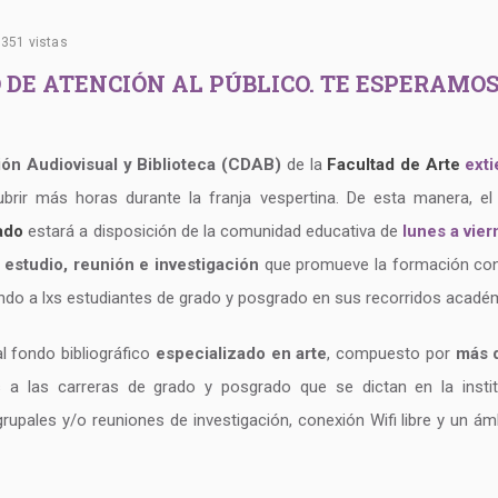
351 vistas
 ATENCIÓN AL PÚBLICO. TE ESPERAMOS DE
n Audiovisual y Biblioteca (CDAB)
de la
Facultad de Arte
ext
brir más horas durante la franja vespertina. De esta manera, el
ado
estará a disposición de la comunidad educativa de
lunes a vier
e
estudio, reunión e investigación
que promueve la formación cont
ando a lxs estudiantes de grado y posgrado en sus recorridos acadé
l fondo bibliográfico
especializado en arte
, compuesto por
más 
a las carreras de grado y posgrado que se dictan en la instit
grupales y/o reuniones de investigación, conexión Wifi libre y un á