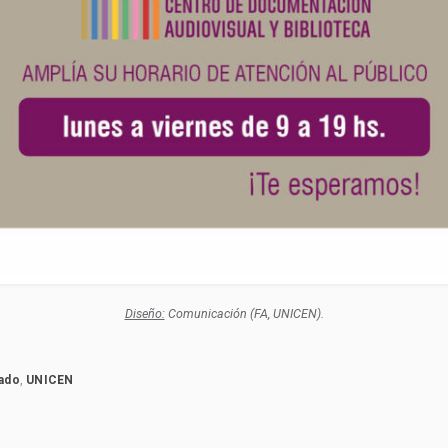
Diseño:
Comunicación (FA, UNICEN).
rado
,
UNICEN