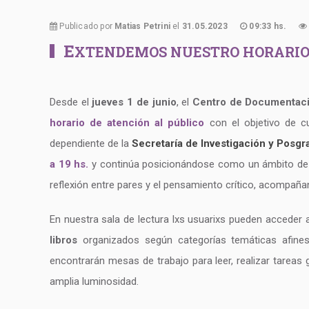
Publicado por
Matias Petrini
el
31.05.2023
09:33 hs.
E
XTENDEMOS NUESTRO HORARIO DE
Desde el
jueves 1 de junio
, el
Centro de Documentació
horario de atención al público
con el objetivo de cu
dependiente de la
Secretaría de Investigación y Posgr
a 19 hs.
y continúa posicionándose como un ámbito d
reflexión entre pares y el pensamiento crítico, acompañ
En nuestra sala de lectura lxs usuarixs pueden acceder a
libros
organizados según categorías temáticas afines 
encontrarán mesas de trabajo para leer, realizar tareas 
amplia luminosidad.