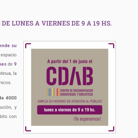
 LUNES A VIERNES DE 9 A 19 HS.
iende su
 espacio
nes
de
9
inua, la
micos.
de 4000
ución, y
mbito con