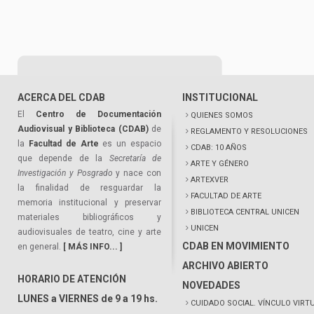
ACERCA DEL CDAB
INSTITUCIONAL
El
Centro de Documentación
QUIENES SOMOS
Audiovisual y Biblioteca (CDAB)
de
REGLAMENTO Y RESOLUCIONES
la
Facultad de Arte
es un espacio
CDAB: 10 AÑOS
que depende de la
Secretaría de
ARTE Y GÉNERO
Investigación y Posgrado
y nace con
ARTEXVER
la finalidad de resguardar la
FACULTAD DE ARTE
memoria institucional y preservar
BIBLIOTECA CENTRAL UNICEN
materiales bibliográficos y
UNICEN
audiovisuales de teatro, cine y arte
CDAB EN MOVIMIENTO
en general.
[ MÁS INFO... ]
ARCHIVO ABIERTO
HORARIO DE ATENCIÓN
NOVEDADES
LUNES a VIERNES de 9 a 19 hs.
CUIDADO SOCIAL. VÍNCULO VIRT