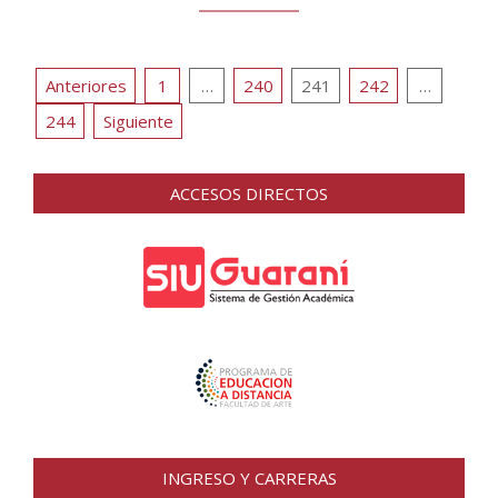
Posts
Anteriores
1
…
240
241
242
…
pagination
244
Siguiente
ACCESOS DIRECTOS
INGRESO Y CARRERAS