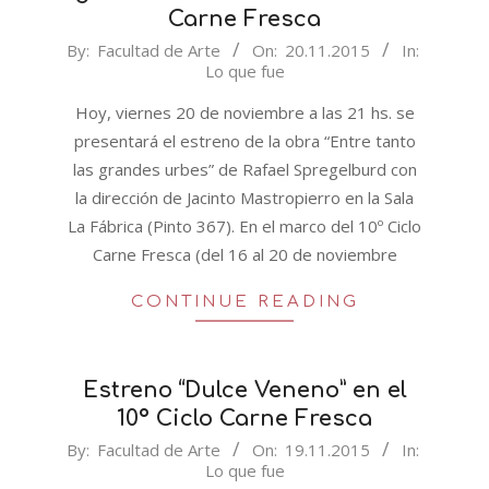
Carne Fresca
2015-
By:
Facultad de Arte
On:
20.11.2015
In:
Lo que fue
11-
20
Hoy, viernes 20 de noviembre a las 21 hs. se
presentará el estreno de la obra “Entre tanto
las grandes urbes” de Rafael Spregelburd con
la dirección de Jacinto Mastropierro en la Sala
La Fábrica (Pinto 367). En el marco del 10º Ciclo
Carne Fresca (del 16 al 20 de noviembre
CONTINUE READING
Estreno “Dulce Veneno” en el
10º Ciclo Carne Fresca
2015-
By:
Facultad de Arte
On:
19.11.2015
In:
Lo que fue
11-