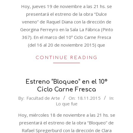
19
Hoy, jueves 19 de noviembre a las 21 hs. se
presentará el estreno de la obra “Dulce
veneno” de Raquel Diana con la dirección de
Georgina Ferreyro en la Sala La Fábrica (Pinto
367). En el marco del 10º Ciclo Carne Fresca
(del 16 al 20 de noviembre 2015) que
CONTINUE READING
Estreno “Bloqueo” en el 10º
Ciclo Carne Fresca
2015-
By:
Facultad de Arte
On:
18.11.2015
In:
Lo que fue
11-
18
Hoy, miércoles 18 de noviembre a las 21 hs. se
presentará el estreno de la obra “Bloqueo” de
Rafael Spregerburd con la dirección de Clara