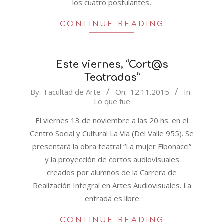
los cuatro postulantes,
CONTINUE READING
Este viernes, “Cort@s
Teatradas”
2015-
By:
Facultad de Arte
On:
12.11.2015
In:
Lo que fue
11-
12
El viernes 13 de noviembre a las 20 hs. en el
Centro Social y Cultural La Vía (Del Valle 955). Se
presentará la obra teatral “La mujer Fibonacci”
y la proyección de cortos audiovisuales
creados por alumnos de la Carrera de
Realización Integral en Artes Audiovisuales. La
entrada es libre
CONTINUE READING