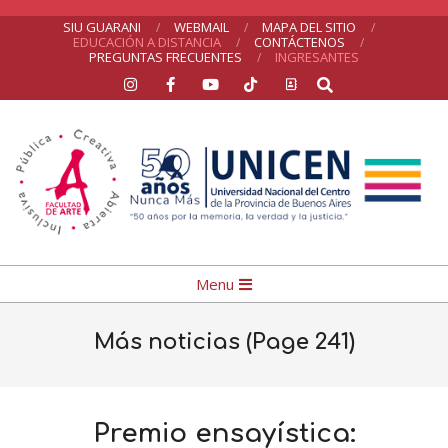
Skip
SIU GUARANI
WEBMAIL
MAPA DEL SITIO
EDUCACIÓN A DISTANCIA
CONTÁCTENOS
to
PREGUNTAS FRECUENTES
INGRESANTES
Search
content
UNICEN
Primary
Menu
Navigation
Menu
Más noticias
(Page 241)
Premio ensayística: