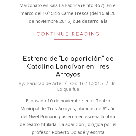
Marconato en Sala La Fábrica (Pinto 367). En el
marco del 10º Ciclo Carne Fresca (del 16 al 20
de noviembre 2015) que desarrolla la
CONTINUE READING
Estreno de “La aparición” de
Catalina Landívar en Tres
Arroyos
2015-
By:
Facultad de Arte
On:
16.11.2015
In:
Lo que fue
11-
16
El pasado 10 de noviembre en el Teatro
Municipal de Tres Arroyos, alumnos de 6º año
del Nivel Primario pusieron en escena la obra
de teatro titulada “La aparición”, dirigida por el
profesor Roberto Doladé y escrita