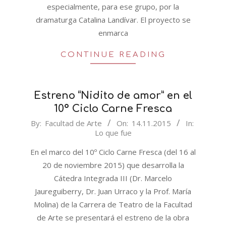
especialmente, para ese grupo, por la
dramaturga Catalina Landívar. El proyecto se
enmarca
CONTINUE READING
Estreno “Nidito de amor” en el
10º Ciclo Carne Fresca
2015-
By:
Facultad de Arte
On:
14.11.2015
In:
Lo que fue
11-
14
En el marco del 10º Ciclo Carne Fresca (del 16 al
20 de noviembre 2015) que desarrolla la
Cátedra Integrada III (Dr. Marcelo
Jaureguiberry, Dr. Juan Urraco y la Prof. María
Molina) de la Carrera de Teatro de la Facultad
de Arte se presentará el estreno de la obra