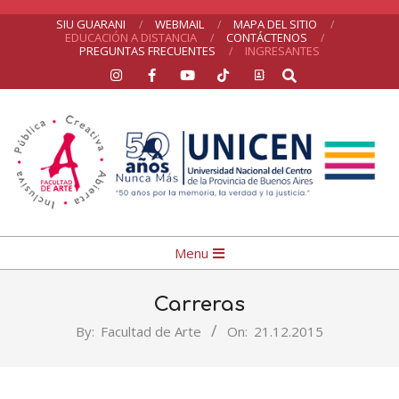
Skip
SIU GUARANI
WEBMAIL
MAPA DEL SITIO
EDUCACIÓN A DISTANCIA
CONTÁCTENOS
to
PREGUNTAS FRECUENTES
INGRESANTES
Search
content
UNICEN
Primary
Menu
Navigation
Menu
Carreras
By:
Facultad de Arte
On:
21.12.2015