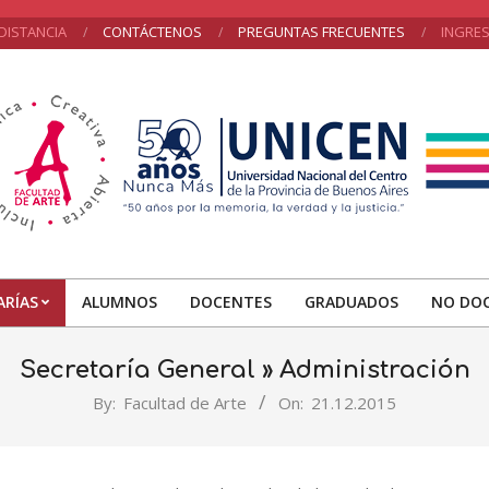
DISTANCIA
CONTÁCTENOS
PREGUNTAS FRECUENTES
INGRE
NICEN
ARÍAS
ALUMNOS
DOCENTES
GRADUADOS
NO DO
Primary
Navigation
Secretaría General »
Administración
Menu
By:
Facultad de Arte
On:
21.12.2015