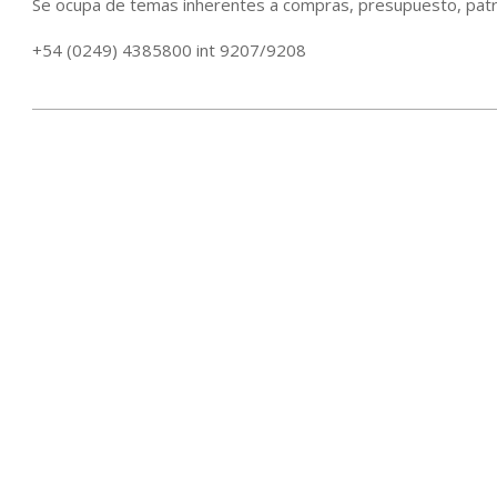
Se ocupa de temas inherentes a compras, presupuesto, patr
+54 (0249) 4385800 int 9207/9208
2015-
12-
21