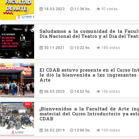
18.03.2022
11:36 hs.
97 vistas
Saludamos a la comunidad de la Facul
Día Nacional del Teatro y el Día del Tea
30.11.2021
10:22 hs.
185 vistas
El CDAB estuvo presente en el Curso In
le dió la bienvenida a lxs ingresantes
Arte
06.03.2020
14:52 hs.
156 vistas
¡Bienvenidos a la Facultad de Arte ing
material del Curso Introductorio ya est
CDAB
26.02.2019
12:06 hs.
109 vistas