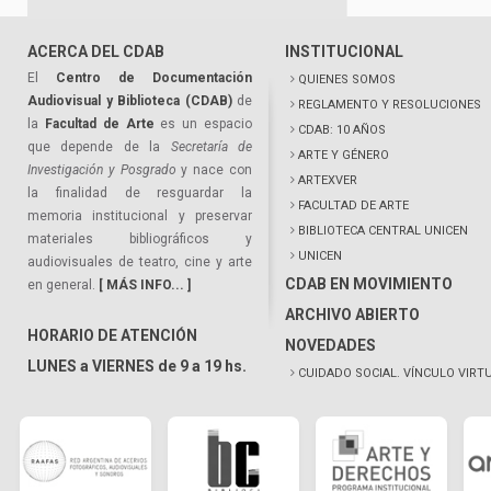
ACERCA DEL CDAB
INSTITUCIONAL
El
Centro de Documentación
QUIENES SOMOS
Audiovisual y Biblioteca (CDAB)
de
REGLAMENTO Y RESOLUCIONES
la
Facultad de Arte
es un espacio
CDAB: 10 AÑOS
que depende de la
Secretaría de
ARTE Y GÉNERO
Investigación y Posgrado
y nace con
ARTEXVER
la finalidad de resguardar la
FACULTAD DE ARTE
memoria institucional y preservar
BIBLIOTECA CENTRAL UNICEN
materiales bibliográficos y
UNICEN
audiovisuales de teatro, cine y arte
CDAB EN MOVIMIENTO
en general.
[ MÁS INFO... ]
ARCHIVO ABIERTO
HORARIO DE ATENCIÓN
NOVEDADES
LUNES a VIERNES de 9 a 19 hs.
CUIDADO SOCIAL. VÍNCULO VIRT