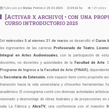
Publicado por
Matias Petrini
el
25.03.2025
09:42 hs.
129 vistas
[A
CTIVAR X ARCHIVO] • CON UNA PROP
CURSO INTRODUCTORIO 2025
Del
miércoles 5 al viernes 21 de marzo
se desarrolló el
Curso I
lxs ingresantes de las carreras
Profesorado de Teatro
,
Licenc
Integral en Artes Audiovisuales
, con la participación de est
docentes, no docentes y autoridades de la
Facultad de Arte
. 
Programa de Ingreso a la Facultad de Arte (PINAR)
, dependient
la
Secretaría de Extensión
, este espacio tiene como propósito ac
transición hacia la vida universitaria y ofrecerles herramientas 
académico. El cronograma contó con diversas actividades artísticas
visionado y desmontaje de obras teatrales y de proyecciones en 
sala La Fábrica y
AbraTV
, una conferencia con el maestro
M