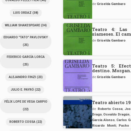
OSVALDO PELLETTIERI
(40)
de
Griselda Gambaro
LUIS ORDAZ
(38)
WILLIAM SHAKESPEARE
(34)
Teatro 4: Las 
siameses. El cam
EDUARDO "TATO" PAVLOVSKY
de
Griselda Gambaro
(25)
FEDERICO GARCÍA LORCA
(25)
Teatro 5: Efect
destino. Morgan
de
Griselda Gambaro
ALEJANDRO FINZI
(23)
JULIO E. PAYRÓ
(22)
Teatro abierto 1
FÉLIX LOPE DE VEGA CARPIO
de
Roberto Cossa
,
Jos
(22)
Drago
,
Osvaldo Dragún
,
García Alonso
,
Carlos G
ROBERTO COSSA
(22)
Ricardo Monti
,
Pacho 