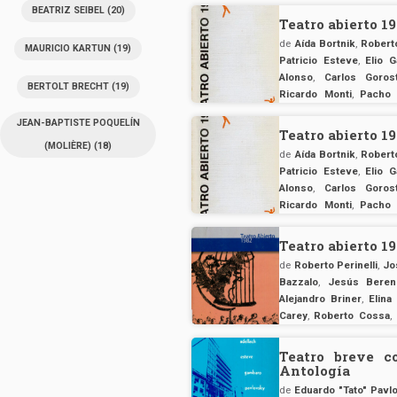
Pavlovsky
,
Roberto Peri
BEATRIZ SEIBEL
(20)
Carlos Somigliana
,
Máxi
Teatro abierto 1
de
Aída Bortnik
,
Robert
MAURICIO KARTUN
(19)
Patricio Esteve
,
Elio Ga
Alonso
,
Carlos Gorost
BERTOLT BRECHT
(19)
Ricardo Monti
,
Pacho 
Pavlovsky
,
Roberto Peri
JEAN-BAPTISTE POQUELÍN
Carlos Somigliana
,
Máxi
Teatro abierto 1
(MOLIÈRE)
(18)
de
Aída Bortnik
,
Robert
Patricio Esteve
,
Elio Ga
Alonso
,
Carlos Gorost
Ricardo Monti
,
Pacho 
Pavlovsky
,
Roberto Peri
Carlos Somigliana
,
Máxi
Teatro abierto 1
de
Roberto Perinelli
,
Jo
Bazzalo
,
Jesús Beren
Alejandro Briner
,
Elina
Carey
,
Roberto Cossa
,
Dolinsky
,
Osvaldo Drag
Gambaro
,
Carlos Goros
Teatro breve c
Mauricio Kartun
Antología
de
Eduardo "Tato" Pavl