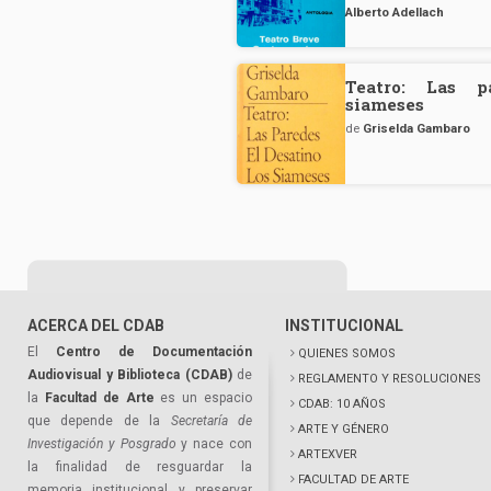
Alberto Adellach
Teatro: Las p
siameses
de
Griselda Gambaro
ACERCA DEL CDAB
INSTITUCIONAL
El
Centro de Documentación
QUIENES SOMOS
Audiovisual y Biblioteca (CDAB)
de
REGLAMENTO Y RESOLUCIONES
la
Facultad de Arte
es un espacio
CDAB: 10 AÑOS
que depende de la
Secretaría de
ARTE Y GÉNERO
Investigación y Posgrado
y nace con
ARTEXVER
la finalidad de resguardar la
FACULTAD DE ARTE
memoria institucional y preservar