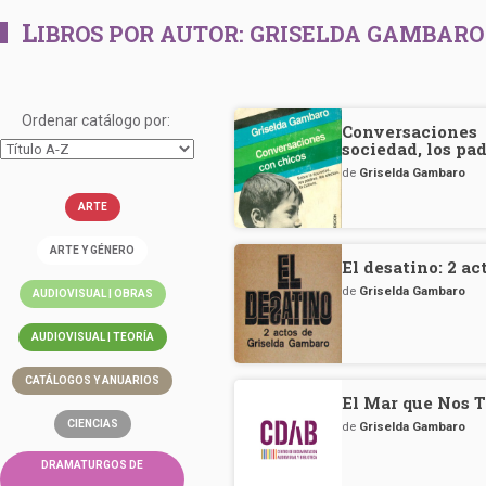
L
IBROS POR AUTOR:
GRISELDA GAMBARO
Ordenar catálogo por:
Conversacion
sociedad, los pad
de
Griselda Gambaro
ARTE
ARTE Y GÉNERO
El desatino: 2 a
de
Griselda Gambaro
AUDIOVISUAL | OBRAS
AUDIOVISUAL | TEORÍA
CATÁLOGOS Y ANUARIOS
El Mar que Nos T
CIENCIAS
de
Griselda Gambaro
DRAMATURGOS DE