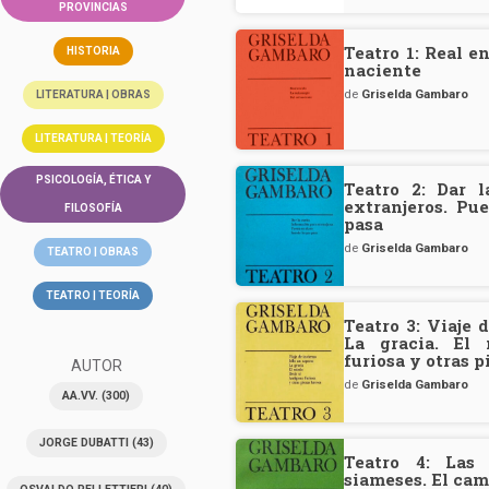
PROVINCIAS
Teatro 1: Real e
HISTORIA
naciente
de
Griselda Gambaro
LITERATURA | OBRAS
LITERATURA | TEORÍA
PSICOLOGÍA, ÉTICA Y
Teatro 2: Dar l
extranjeros. Pu
FILOSOFÍA
pasa
de
Griselda Gambaro
TEATRO | OBRAS
TEATRO | TEORÍA
Teatro 3: Viaje 
La gracia. El 
furiosa y otras 
AUTOR
de
Griselda Gambaro
AA.VV.
(300)
JORGE DUBATTI
(43)
Teatro 4: Las 
siameses. El cam