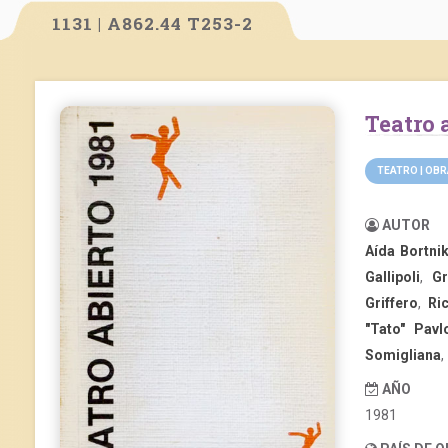
1131 | A862.44 T253-2
Teatro
TEATRO | OB
AUTOR
Aída Bortni
Gallipoli
,
Gr
Griffero
,
Ri
"Tato" Pavl
Somigliana
,
AÑO
1981