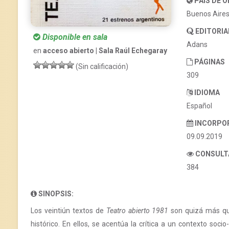
PAÍS DE 
Buenos Aire
EDITORIA
Disponible en sala
Adans
en
acceso abierto | Sala Raúl Echegaray
PÁGINAS
(Sin calificación)
309
IDIOMA
Español
INCORPO
09.09.2019
CONSULT
384
SINOPSIS:
Los veintiún textos de
Teatro abierto 1981
son quizá más que
histórico. En ellos, se acentúa la crítica a un contexto soci