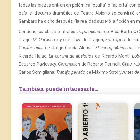
todas las piezas entran en polémica “oculta” o “abierta” con e
país, el discurso dramático de Teatro Abierto se convirtió e
Gambaro ha dicho después: “la realidad superó la ficción en m
Contiene las obras teatrales:
Papá querido
de Aída Bortnik;
G
Drago;
Mi Obelisco y yo
de Osvaldo Dragún;
For export
de Patr
Cositas mías
de Jorge García Alonso;
El acompañamiento
de
Ricardo Halac;
La cortina de abalorios
de Ricardo Monti;
Lob
Eduardo Pavlovsky;
Coronación
de Roberto Perinelli;
Chau, rub
Carlos Somigliana;
Trabajo pesado
de Máximo Soto y
Antes de 
También puede interesarte...