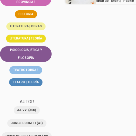
Ricardo Monti
,
Pacho 
PROVINCIAS
Pavlovsky
,
Roberto Peri
Carlos Somigliana
,
Máxi
HISTORIA
LITERATURA | OBRAS
LITERATURA | TEORÍA
PSICOLOGÍA, ÉTICA Y
FILOSOFÍA
TEATRO | OBRAS
TEATRO | TEORÍA
AUTOR
AA.VV.
(300)
JORGE DUBATTI
(43)