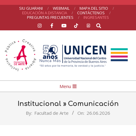
Skip
SIU GUARANI
WEBMAIL
MAPA DEL SITIO
EDUCACIÓN A DISTANCIA
CONTÁCTENOS
to
PREGUNTAS FRECUENTES
INGRESANTES
Search
content
UNICEN
Primary
Menu
Navigation
Menu
Institucional »
Comunicación
By:
Facultad de Arte
On:
26.06.2026