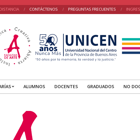
DISTANCIA
CONTÁCTENOS
PREGUNTAS FRECUENTES
INGRE
acultad
e
ARÍAS
ALUMNOS
DOCENTES
GRADUADOS
NO DO
Primary
rte
Navigation
Menu