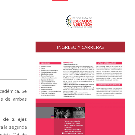
INGRESO Y CARRERAS
Académica. Se
tes de ambas
r de 2 ejes
ra la segunda
sticia (24 de