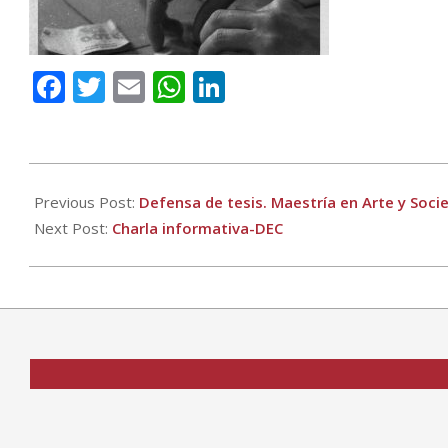
Facebook
Twitter
Email
WhatsApp
LinkedIn
2023-
03-
Previous Post:
Defensa de tesis. Maestría en Arte y Soc
09
Next Post:
Charla informativa-DEC