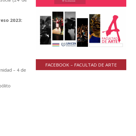
eso 2023:
FACEBOOK – FACULTAD DE ARTE
rnidad – 4 de
pólito