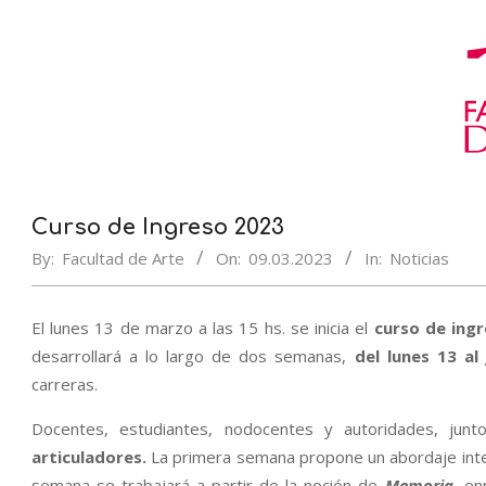
Curso de Ingreso 2023
By:
Facultad de Arte
On:
09.03.2023
In:
Noticias
El lunes 13 de marzo a las 15 hs. se inicia el
curso de ing
desarrollará a lo largo de dos semanas,
del lunes 13 al 
carreras.
Docentes, estudiantes, nodocentes y autoridades, jun
articuladores.
La primera semana propone un abordaje inte
semana se trabajará a partir de la noción de
Memoria
, en