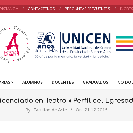
DISTANCIA
CONTÁCTENOS
PREGUNTAS FRECUENTES
INGRE
acultad
e
ARÍAS
ALUMNOS
DOCENTES
GRADUADOS
NO DO
Primary
rte
Navigation
icenciado en Teatro »
Perfil del Egresa
Menu
By:
Facultad de Arte
On:
21.12.2015