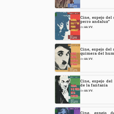
Cine, espejo del
perro andaluz”
de
AA.VV.
Cine, espejo del
quimera del hum
de
AA.VV.
Cine, espejo del
de la fantasía
de
AA.VV.
Cine, espejo d