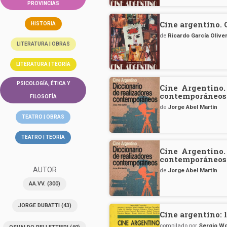
PROVINCIAS
Cine argentino. 
HISTORIA
de
Ricardo García Oliver
LITERATURA | OBRAS
LITERATURA | TEORÍA
PSICOLOGÍA, ÉTICA Y
Cine Argentino.
contemporáneos
FILOSOFÍA
de
Jorge Abel Martín
TEATRO | OBRAS
TEATRO | TEORÍA
Cine Argentino.
contemporáneos
AUTOR
de
Jorge Abel Martín
AA.VV.
(300)
JORGE DUBATTI
(43)
Cine argentino: l
compilado por
Sergio Wo