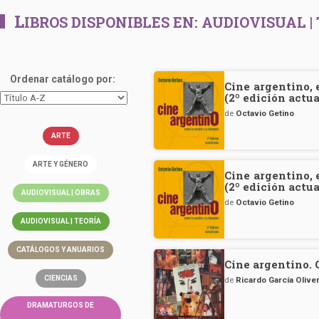
L
IBROS DISPONIBLES EN:
AUDIOVISUAL |
Ordenar catálogo por:
Cine argentino, 
(2º edición actu
de
Octavio Getino
ARTE
ARTE Y GÉNERO
Cine argentino, 
(2º edición actu
AUDIOVISUAL | OBRAS
de
Octavio Getino
AUDIOVISUAL | TEORÍA
CATÁLOGOS Y ANUARIOS
Cine argentino. 
CIENCIAS
de
Ricardo García Oliver
DRAMATURGOS DE