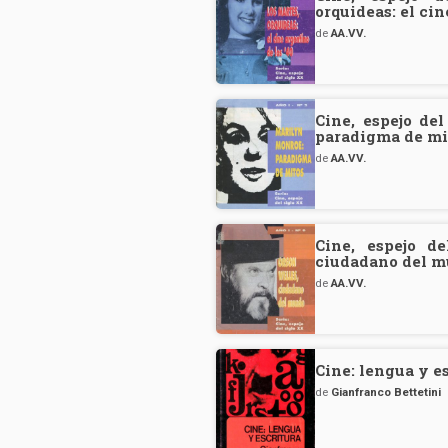
orquideas: el cin
de
AA.VV.
Cine, espejo de
paradigma de mi
de
AA.VV.
Cine, espejo d
ciudadano del 
de
AA.VV.
Cine: lengua y e
de
Gianfranco Bettetini