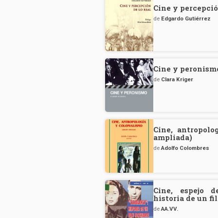
Cine y percepció
de
Edgardo Gutiérrez
Cine y peronismo
de
Clara Kriger
Cine, antropolo
ampliada)
de
Adolfo Colombres
Cine, espejo d
historia de un f
de
AA.VV.