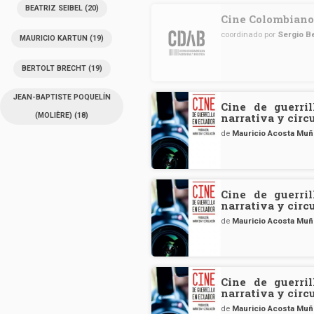
BEATRIZ SEIBEL
(20)
Cine Colombiano 
coordinado por
Sergio B
MAURICIO KARTUN
(19)
BERTOLT BRECHT
(19)
JEAN-BAPTISTE POQUELÍN
Cine de guerril
(MOLIÈRE)
(18)
narrativa y circ
de
Mauricio Acosta Mu
Cine de guerril
narrativa y circ
de
Mauricio Acosta Mu
Cine de guerril
narrativa y circ
de
Mauricio Acosta Mu