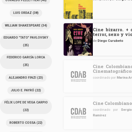
OSVALDO PELLETTIERI
(40)
LUIS ORDAZ
(38)
WILLIAM SHAKESPEARE
(34)
Cine bizarro. +
terror, sexo y vi
EDUARDO "TATO" PAVLOVSKY
de
Diego Curubeto
(25)
FEDERICO GARCÍA LORCA
(25)
Cine Colombian
Cinematográfico
coordinado por
Marina A
ALEJANDRO FINZI
(23)
JULIO E. PAYRÓ
(22)
Cine Colombiano 
FÉLIX LOPE DE VEGA CARPIO
coordinado por
Sergi
(22)
Ramírez
ROBERTO COSSA
(22)