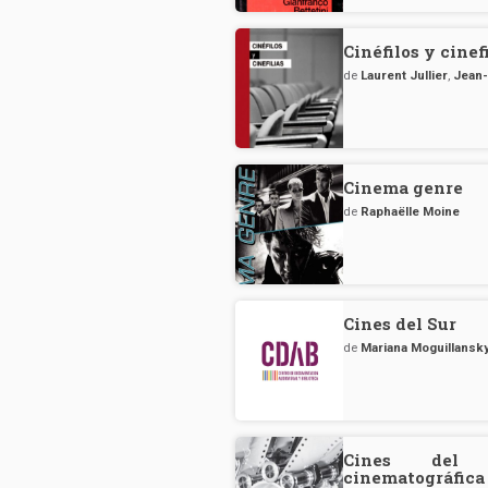
Cinéfilos y cinef
de
Laurent Jullier
,
Jean-
Cinema genre
de
Raphaëlle Moine
Cines del Sur
de
Mariana Moguillansk
Cines del 
cinematográfi