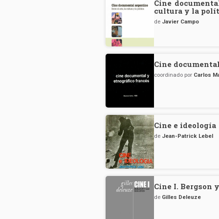
Cine documental 
cultura y la polí
de
Javier Campo
Cine documental
coordinado por
Carlos M
Cine e ideología
de
Jean-Patrick Lebel
Cine I. Bergson 
de
Gilles Deleuze