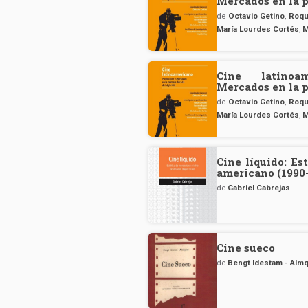
Mercados en la p
de
Octavio Getino
,
Roqu
María Lourdes Cortés
,
M
Cine latinoa
Mercados en la p
de
Octavio Getino
,
Roqu
María Lourdes Cortés
,
M
Cine líquido: Es
americano (1990
de
Gabriel Cabrejas
Cine sueco
de
Bengt Idestam - Almq