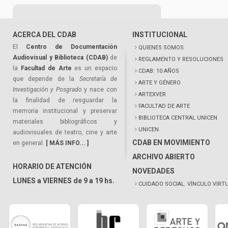
ACERCA DEL CDAB
INSTITUCIONAL
El
Centro de Documentación
QUIENES SOMOS
Audiovisual y Biblioteca (CDAB)
de
REGLAMENTO Y RESOLUCIONES
la
Facultad de Arte
es un espacio
CDAB: 10 AÑOS
que depende de la
Secretaría de
ARTE Y GÉNERO
Investigación y Posgrado
y nace con
ARTEXVER
la finalidad de resguardar la
FACULTAD DE ARTE
memoria institucional y preservar
BIBLIOTECA CENTRAL UNICEN
materiales bibliográficos y
UNICEN
audiovisuales de teatro, cine y arte
CDAB EN MOVIMIENTO
en general.
[ MÁS INFO... ]
ARCHIVO ABIERTO
HORARIO DE ATENCIÓN
NOVEDADES
LUNES a VIERNES de 9 a 19 hs.
CUIDADO SOCIAL. VÍNCULO VIRT