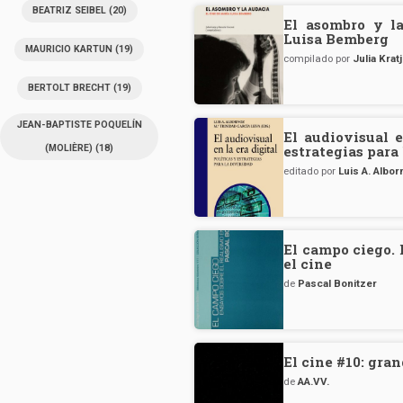
BEATRIZ SEIBEL
(20)
El asombro y la
Luisa Bemberg
MAURICIO KARTUN
(19)
compilado por
Julia Krat
BERTOLT BRECHT
(19)
JEAN-BAPTISTE POQUELÍN
El audiovisual e
(MOLIÈRE)
(18)
estrategias para
editado por
Luis A. Albo
El campo ciego. 
el cine
de
Pascal Bonitzer
El cine #10: gra
de
AA.VV.