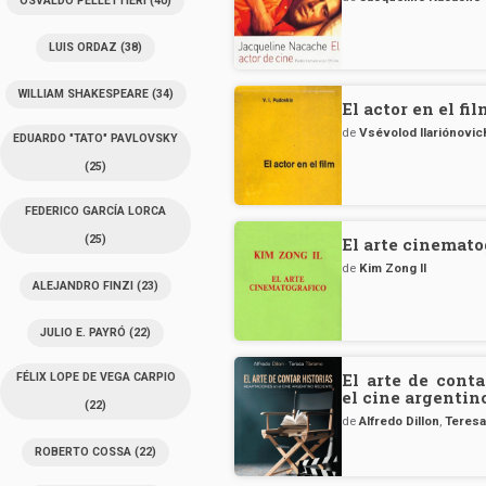
OSVALDO PELLETTIERI
(40)
LUIS ORDAZ
(38)
WILLIAM SHAKESPEARE
(34)
El actor en el fil
de
Vsévolod Ilariónovi
EDUARDO "TATO" PAVLOVSKY
(25)
FEDERICO GARCÍA LORCA
(25)
El arte cinemato
de
Kim Zong Il
ALEJANDRO FINZI
(23)
JULIO E. PAYRÓ
(22)
El arte de conta
FÉLIX LOPE DE VEGA CARPIO
el cine argentin
(22)
de
Alfredo Dillon
,
Teres
ROBERTO COSSA
(22)