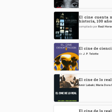
El cine cuenta n
historia, 100 año
compilado por
Raúl Hor
El cine de cienci
de
J. P. Telotte
El cine de lo real
Amir Labaki
,
María Dora
El cine de lo real