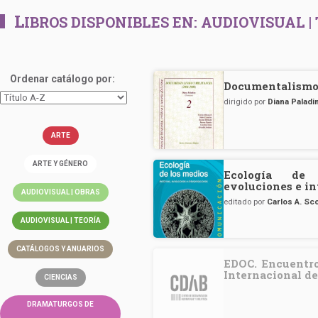
L
IBROS DISPONIBLES EN:
AUDIOVISUAL |
Ordenar catálogo por:
Documentalismo 
dirigido por
Diana Paladi
ARTE
ARTE Y GÉNERO
Ecología de 
evoluciones e in
AUDIOVISUAL | OBRAS
editado por
Carlos A. Sco
AUDIOVISUAL | TEORÍA
CATÁLOGOS Y ANUARIOS
EDOC. Encuentros
Internacional d
CIENCIAS
DRAMATURGOS DE