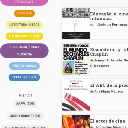
PROVINCIAS
Educação e cin
HISTORIA
infâncias
compilado por
Fernanda
LITERATURA | OBRAS
LITERATURA | TEORÍA
PSICOLOGÍA, ÉTICA Y
Eisenstein y o
Chaplin
FILOSOFÍA
de
Ismael R. Arcella
,
Se
G. Kosinzev
TEATRO | OBRAS
TEATRO | TEORÍA
El ABC de la pro
de
Ana María Mónaco
AUTOR
AA.VV.
(300)
JORGE DUBATTI
(43)
El actor de cine
de
Jacqueline Nacache