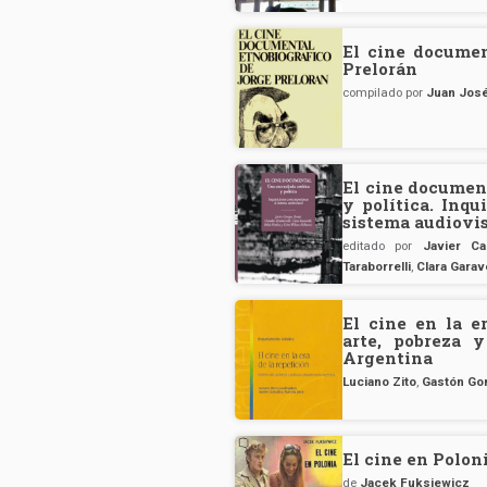
El cine documen
Prelorán
compilado por
Juan Jos
El cine document
y política. Inq
sistema audiovi
editado por
Javier C
Taraborrelli
,
Clara Garave
El cine en la e
arte, pobreza y
Argentina
Luciano Zito
,
Gastón Go
El cine en Polon
de
Jacek Fuksiewicz