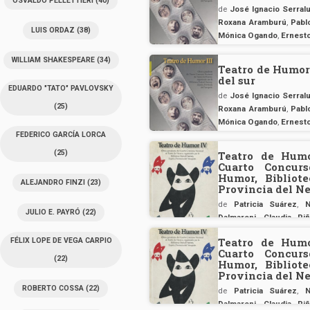
OSVALDO PELLETTIERI
(40)
de
José Ignacio Serral
Roxana Aramburú
,
Pablo
LUIS ORDAZ
(38)
Mónica Ogando
,
Ernest
WILLIAM SHAKESPEARE
(34)
Teatro de Humor 
del sur
EDUARDO "TATO" PAVLOVSKY
de
José Ignacio Serral
(25)
Roxana Aramburú
,
Pablo
Mónica Ogando
,
Ernest
FEDERICO GARCÍA LORCA
(25)
Teatro de Humo
Cuarto Concur
Humor, Bibliote
ALEJANDRO FINZI
(23)
Provincia del N
de
Patricia Suárez
,
N
JULIO E. PAYRÓ
(22)
Dalmaroni
,
Claudia Piñ
Eduardo Bonafede
Teatro de Humo
FÉLIX LOPE DE VEGA CARPIO
Cuarto Concur
(22)
Humor, Bibliote
Provincia del N
ROBERTO COSSA
(22)
de
Patricia Suárez
,
N
Dalmaroni
,
Claudia Piñ