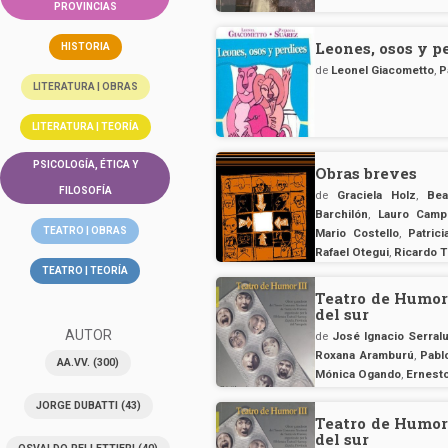
PROVINCIAS
Leones, osos y p
HISTORIA
de
Leonel Giacometto
,
P
LITERATURA | OBRAS
LITERATURA | TEORÍA
PSICOLOGÍA, ÉTICA Y
Obras breves
FILOSOFÍA
de
Graciela Holz
,
Bea
Barchilón
,
Lauro Camp
TEATRO | OBRAS
Mario Costello
,
Patric
Rafael Otegui
,
Ricardo T
TEATRO | TEORÍA
Teatro de Humor 
del sur
AUTOR
de
José Ignacio Serral
Roxana Aramburú
,
Pablo
AA.VV.
(300)
Mónica Ogando
,
Ernest
JORGE DUBATTI
(43)
Teatro de Humor 
del sur