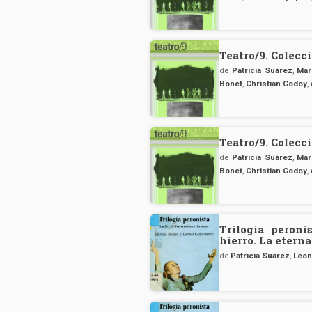
Teatro/9. Colecc
de
Patricia Suárez
,
Mar
Bonet
,
Christian Godoy
,
Teatro/9. Colecc
de
Patricia Suárez
,
Mar
Bonet
,
Christian Godoy
,
Trilogía peroni
hierro. La eterna
de
Patricia Suárez
,
Leon