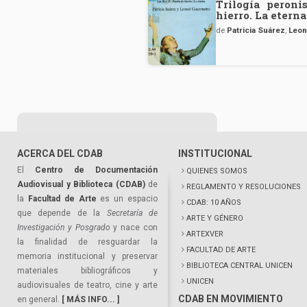
Trilogía peroni
hierro. La eterna
de
Patricia Suárez
,
Leon
ACERCA DEL CDAB
INSTITUCIONAL
El
Centro de Documentación
QUIENES SOMOS
Audiovisual y Biblioteca (CDAB)
de
REGLAMENTO Y RESOLUCIONES
la
Facultad de Arte
es un espacio
CDAB: 10 AÑOS
que depende de la
Secretaría de
ARTE Y GÉNERO
Investigación y Posgrado
y nace con
ARTEXVER
la finalidad de resguardar la
FACULTAD DE ARTE
memoria institucional y preservar
BIBLIOTECA CENTRAL UNICEN
materiales bibliográficos y
UNICEN
audiovisuales de teatro, cine y arte
CDAB EN MOVIMIENTO
en general.
[ MÁS INFO... ]