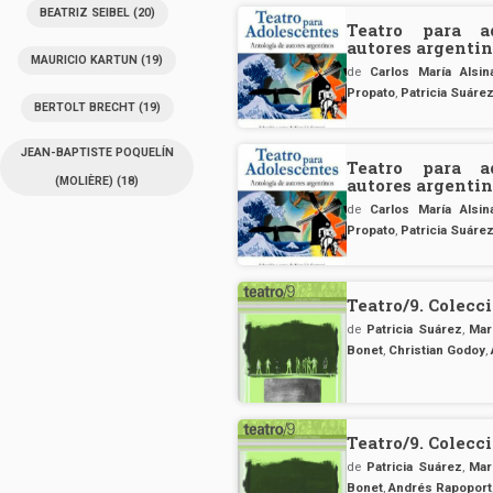
Eduardo Bonafede
BEATRIZ SEIBEL
(20)
Teatro para ad
autores argenti
MAURICIO KARTUN
(19)
de
Carlos María Alsin
Propato
,
Patricia Suáre
BERTOLT BRECHT
(19)
JEAN-BAPTISTE POQUELÍN
Teatro para ad
(MOLIÈRE)
(18)
autores argenti
de
Carlos María Alsin
Propato
,
Patricia Suáre
Teatro/9. Colecc
de
Patricia Suárez
,
Mar
Bonet
,
Christian Godoy
,
Teatro/9. Colecc
de
Patricia Suárez
,
Mar
Bonet
,
Andrés Rapoport