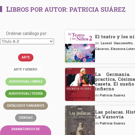
L
IBROS POR AUTOR:
PATRICIA SUÁREZ
Ordenar catálogo por:
El teatro y los n
de
Leonel Giacometto
Cáceres
,
Eleonora Lote
ARTE
ARTE Y GÉNERO
La Germania. 
practica, Cósima
AUDIOVISUAL | OBRAS
caseta. El sueño
infierno
AUDIOVISUAL | TEORÍA
de
Patricia Suárez
CATÁLOGOS Y ANUARIOS
Las polacas. His
La Varsovia
CIENCIAS
de
Patricia Suárez
DRAMATURGOS DE