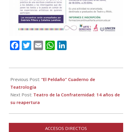
Facebook
Twitter
Email
WhatsApp
LinkedIn
2021-
06-
Previous Post:
“El Peldaño” Cuaderno de
04
Teatrología
Next Post:
Teatro de la Confraternidad: 14 años de
su reapertura
ACCESOS DIRECTOS