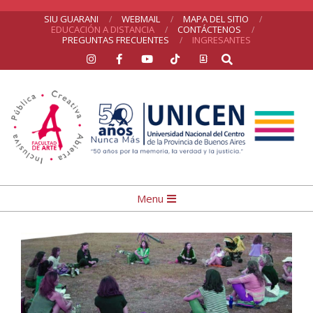
Skip
SIU GUARANI
WEBMAIL
MAPA DEL SITIO
EDUCACIÓN A DISTANCIA
CONTÁCTENOS
to
PREGUNTAS FRECUENTES
INGRESANTES
Search
content
UNICEN
Primary
Menu
Navigation
Menu