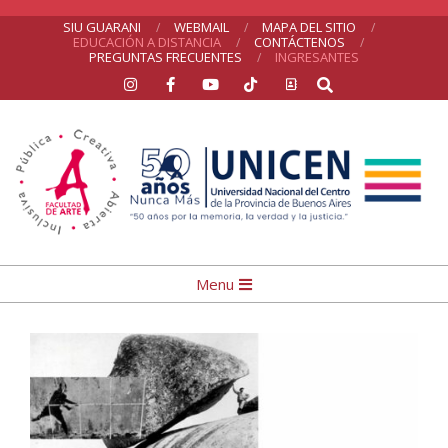
Skip
SIU GUARANI
WEBMAIL
MAPA DEL SITIO
EDUCACIÓN A DISTANCIA
CONTÁCTENOS
to
PREGUNTAS FRECUENTES
INGRESANTES
Search
content
UNICEN
Primary
Menu
Navigation
Menu