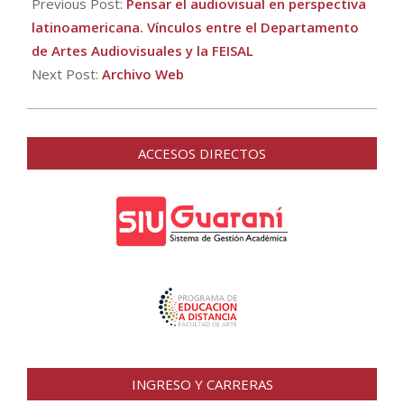
10-
Previous Post:
Pensar el audiovisual en perspectiva
18
latinoamericana. Vínculos entre el Departamento
de Artes Audiovisuales y la FEISAL
Next Post:
Archivo Web
ACCESOS DIRECTOS
INGRESO Y CARRERAS