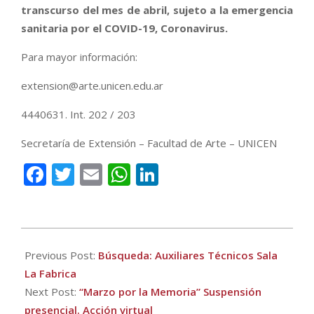
transcurso del mes de abril, sujeto a la emergencia
sanitaria por el COVID-19, Coronavirus.
Para mayor información:
extension@arte.unicen.edu.ar
4440631. Int. 202 / 203
Secretaría de Extensión – Facultad de Arte – UNICEN
Facebook
Twitter
Email
WhatsApp
LinkedIn
2020-
03-
Previous Post:
Búsqueda: Auxiliares Técnicos Sala
12
La Fabrica
Next Post:
“Marzo por la Memoria” Suspensión
presencial. Acción virtual