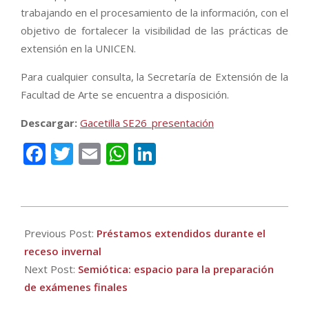
trabajando en el procesamiento de la información, con el
objetivo de fortalecer la visibilidad de las prácticas de
extensión en la UNICEN.
Para cualquier consulta, la Secretaría de Extensión de la
Facultad de Arte se encuentra a disposición.
Descargar:
Gacetilla SE26_presentación
Facebook
Twitter
Email
WhatsApp
LinkedIn
2026-
07-
Previous Post:
Préstamos extendidos durante el
06
receso invernal
Next Post:
Semiótica: espacio para la preparación
de exámenes finales