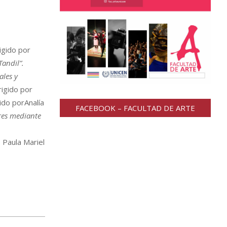
igido por
Tandil”.
ales y
rigido por
gido porAnalía
FACEBOOK – FACULTAD DE ARTE
ores mediante
 Paula Mariel