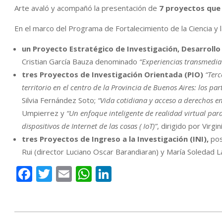
Arte avaló y acompañó la presentación de
7 proyectos que 
En el marco del Programa de Fortalecimiento de la Ciencia y l
un Proyecto Estratégico de Investigación, Desarrollo
Cristian García Bauza denominado
“Experiencias transmedia
tres Proyectos de Investigación Orientada (PIO)
“Terc
territorio en el centro de la Provincia de Buenos Aires: los par
Silvia Fernández Soto;
“Vida cotidiana y acceso a derechos en
Umpierrez y
“Un enfoque inteligente de realidad virtual pa
dispositivos de Internet de las cosas ( IoT)”
, dirigido por Virgi
tres Proyectos de Ingreso a la Investigación (INI),
pos
Rui (director Luciano Oscar Barandiaran) y María Soledad L
Facebook
Twitter
Email
WhatsApp
LinkedIn
2020-