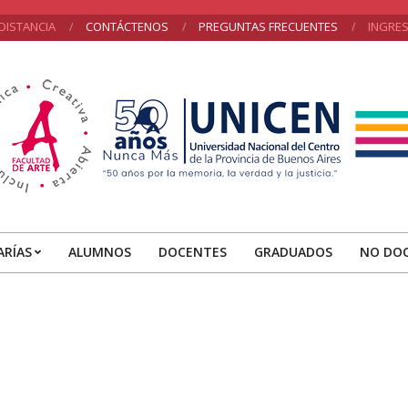
DISTANCIA
CONTÁCTENOS
PREGUNTAS FRECUENTES
INGRE
NICEN
ARÍAS
ALUMNOS
DOCENTES
GRADUADOS
NO DO
Primary
Navigation
Menu