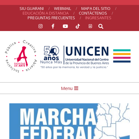
Skip
SIU GUARANI
WEBMAIL
MAPA DEL SITIO
EDUCACIÓN A DISTANCIA
CONTÁCTENOS
to
PREGUNTAS FRECUENTES
INGRESANTES
Search
content
UNICEN
Primary
Menu
Navigation
Menu