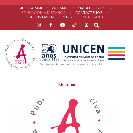
Skip
SIU GUARANI
WEBMAIL
MAPA DEL SITIO
EDUCACIÓN A DISTANCIA
CONTÁCTENOS
to
PREGUNTAS FRECUENTES
INGRESANTES
Search
content
UNICEN
Primary
Menu
Navigation
Menu