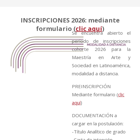
INSCRIPCIONES 2026: mediante
formulario (
clic aquí
)
Se encuentra abierto el
período de inscripciones
cohorte 2026 para la
Maestría en Arte y
Sociedad en Latinoamérica,
modalidad a distancia.
PREINSCRIPCIÓN
Mediante formulario (
clic
aquí
)
DOCUMENTACIÓN a
cargar en la postulación:
-Título Analítico de grado
-Carta de intención