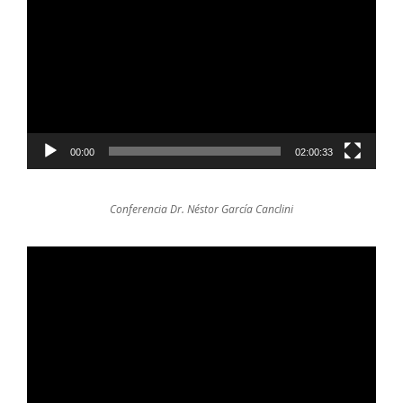
de
video
00:00
02:00:33
Conferencia Dr. Néstor García Canclini
Reproductor
de
video