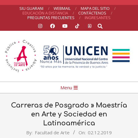
Skip
SIU GUARANI
WEBMAIL
MAPA DEL SITIO
EDUCACIÓN A DISTANCIA
CONTÁCTENOS
to
PREGUNTAS FRECUENTES
INGRESANTES
Search
content
UNICEN
Primary
Menu
Navigation
Menu
Carreras de Posgrado »
Maestría
en Arte y Sociedad en
Latinoamérica
By:
Facultad de Arte
On:
02.12.2019