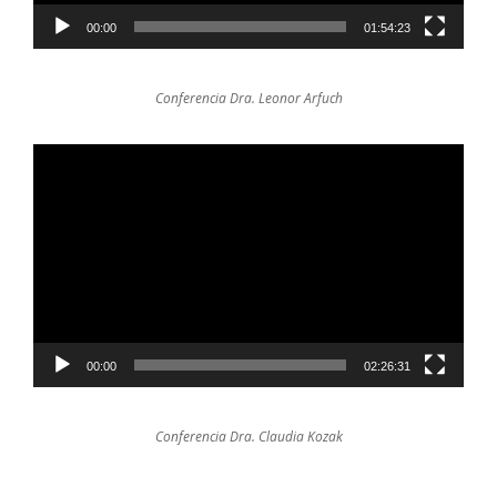
00:00
01:54:23
Conferencia Dra. Leonor Arfuch
Reproductor
de
video
00:00
02:26:31
Conferencia Dra. Claudia Kozak