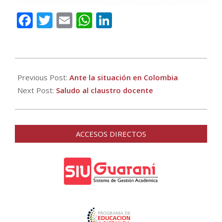
Facebook
Twitter
Email
WhatsApp
LinkedIn
2021-
05-
Previous Post:
Ante la situación en Colombia
13
Next Post:
Saludo al claustro docente
ACCESOS DIRECTOS