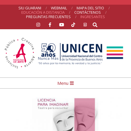
Skip
SIU GUARANI
WEBMAIL
MAPA DEL SITIO
EDUCACIÓN A DISTANCIA
CONTÁCTENOS
to
PREGUNTAS FRECUENTES
INGRESANTES
Search
content
UNICEN
Primary
Menu
Navigation
Menu