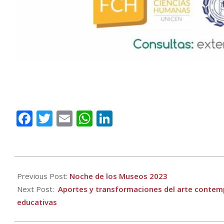
Facebook
Twitter
Email
WhatsApp
LinkedIn
2023-
09-
Previous Post:
Noche de los Museos 2023
22
Next Post:
Aportes y transformaciones del arte contempo
educativas