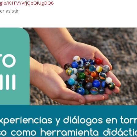
s.gle/K1FVYvfjQeQiUgDQ8
r asistir