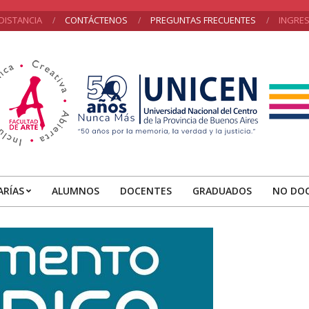
DISTANCIA
CONTÁCTENOS
PREGUNTAS FRECUENTES
INGRE
acultad
e
ARÍAS
ALUMNOS
DOCENTES
GRADUADOS
NO DO
Primary
rte
Navigation
Menu