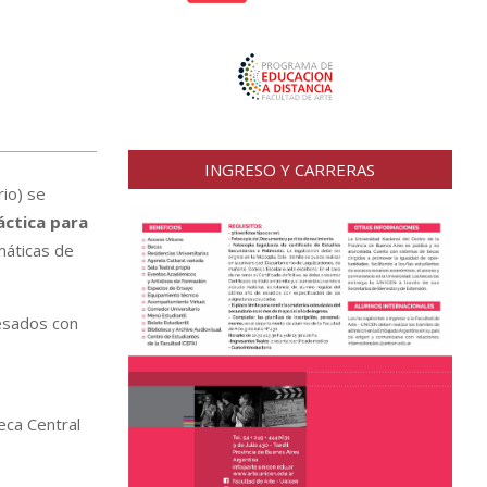
INGRESO Y CARRERAS
rio) se
áctica para
máticas de
vesados con
eca Central