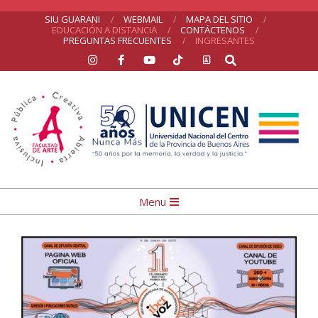
Skip
SIU GUARANI
WEBMAIL
MAPA DEL SITIO
EDUCACIÓN A DISTANCIA
CONTÁCTENOS
to
PREGUNTAS FRECUENTES
INGRESANTES
Search
content
UNICEN
Primary
Menu
Navigation
Menu