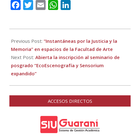
Facebook
Twitter
Email
WhatsApp
LinkedIn
2026-
05-
Previous Post:
“Instantáneas por la Justicia y la
28
Memoria” en espacios de la Facultad de Arte
Next Post:
Abierta la inscripción al seminario de
posgrado “EcoEscenografía y Sensorium
expandido”
ACCESOS DIRECTOS