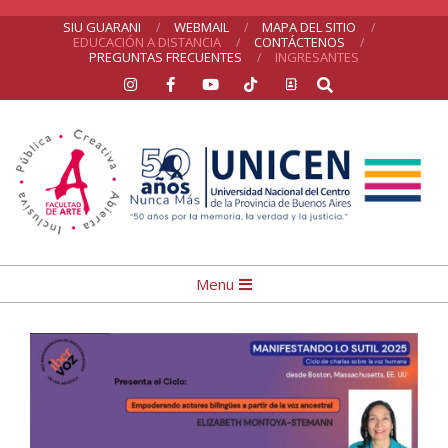
Skip
SIU GUARANI
WEBMAIL
MAPA DEL SITIO
EDUCACIÓN A DISTANCIA
CONTÁCTENOS
to
PREGUNTAS FRECUENTES
INGRESANTES
Search
content
UNICEN
Primary
Menu
Navigation
Menu