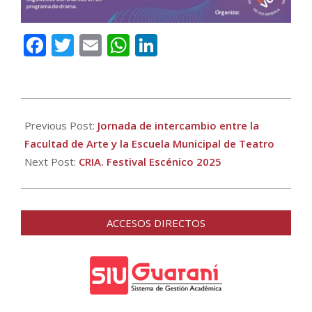
Facebook
Twitter
Email
WhatsApp
LinkedIn
2025-
12-
Previous Post:
Jornada de intercambio entre la
01
Facultad de Arte y la Escuela Municipal de Teatro
Next Post:
CRIA. Festival Escénico 2025
ACCESOS DIRECTOS