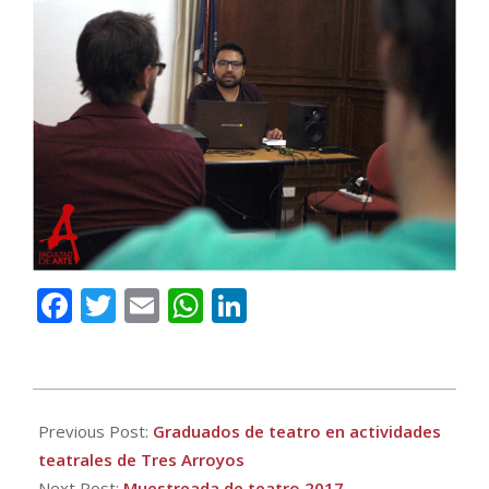
Facebook
Twitter
Email
WhatsApp
LinkedIn
2017-
11-
Previous Post:
Graduados de teatro en actividades
29
teatrales de Tres Arroyos
Next Post:
Muestreada de teatro 2017