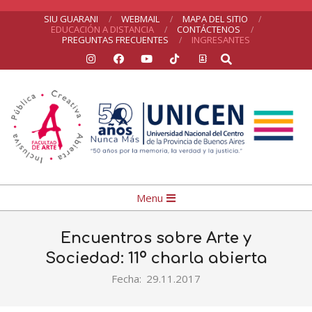
Skip
SIU GUARANI
WEBMAIL
MAPA DEL SITIO
EDUCACIÓN A DISTANCIA
CONTÁCTENOS
to
PREGUNTAS FRECUENTES
INGRESANTES
Search
content
Facultad
Primary
Menu
de
Navigation
Arte
Menu
Encuentros sobre Arte y
Sociedad: 11º charla abierta
Fecha:
29.11.2017