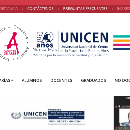
DISTANCIA
CONTÁCTENOS
PREGUNTAS FRECUENTES
INGRE
acultad
e
ARÍAS
ALUMNOS
DOCENTES
GRADUADOS
NO DO
Primary
rte
Navigation
Menu