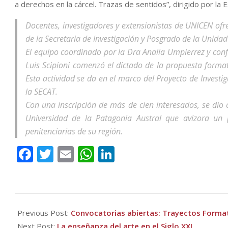
a derechos en la cárcel. Trazas de sentidos”, dirigido por la E
Docentes, investigadores y extensionistas de UNICEN ofr
de la Secretaria de Investigación y Posgrado de la Unida
El equipo coordinado por la Dra Analia Umpierrez y conf
Luis Scipioni comenzó el dictado de la propuesta formati
Esta actividad se da en el marco del Proyecto de Investig
la SECAT.
Con una inscripción de más de cien interesados, se dio
Universidad de la Patagonia Austral que avizora un 
penitenciarias de su región.
Facebook
Twitter
Email
WhatsApp
LinkedIn
2021-
08-
Previous Post:
Convocatorias abiertas: Trayectos Format
23
Next Post:
La enseñanza del arte en el Siglo XXI