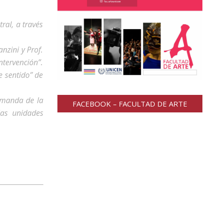
ral, a través
nzini y Prof.
ntervención”.
e sentido” de
demanda de la
FACEBOOK – FACULTAD DE ARTE
las unidades