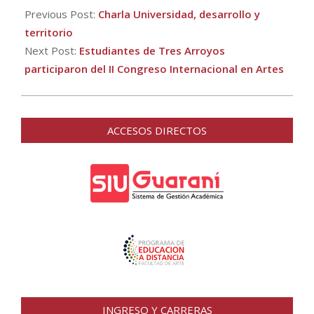
06-
Previous Post:
Charla Universidad, desarrollo y
02
territorio
Next Post:
Estudiantes de Tres Arroyos
participaron del II Congreso Internacional en Artes
ACCESOS DIRECTOS
INGRESO Y CARRERAS