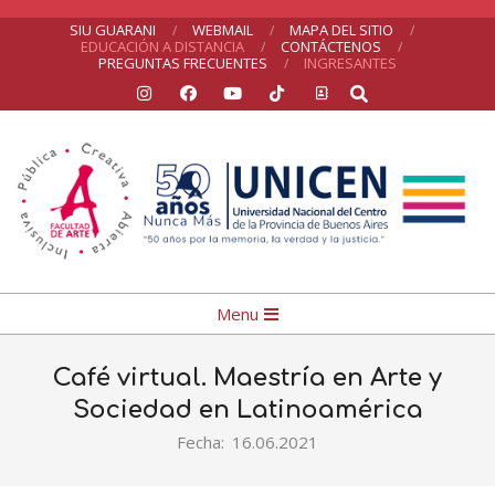
Skip
SIU GUARANI
WEBMAIL
MAPA DEL SITIO
EDUCACIÓN A DISTANCIA
CONTÁCTENOS
to
PREGUNTAS FRECUENTES
INGRESANTES
Search
content
Facultad
Primary
Menu
de
Navigation
Arte
Menu
Café virtual. Maestría en Arte y
Sociedad en Latinoamérica
Fecha:
16.06.2021