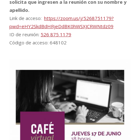
solicita que ingresen a la reunión con su nombre y
apellido.
Link de acceso:
https://zoom.us/j/5268751179?
pwd=eHY2SkdBdHRjeDdBK0hWSXJCRWNtdz09
ID de reunión:
526 875 1179
Código de acceso: 648102