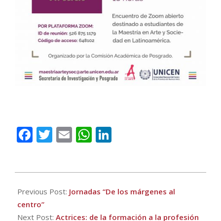
Facebook
Twitter
Email
WhatsApp
LinkedIn
2021-
06-
Previous Post:
Jornadas “De los márgenes al
16
centro”
Next Post:
Actrices: de la formación a la profesión