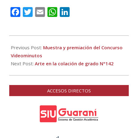
Facebook
Twitter
Email
WhatsApp
LinkedIn
2017-
11-
Previous Post:
Muestra y premiación del Concurso
27
Videominutos
Next Post:
Arte en la colación de grado N°142
ACCESOS DIRECTOS