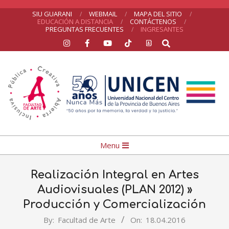
Skip
SIU GUARANI
WEBMAIL
MAPA DEL SITIO
EDUCACIÓN A DISTANCIA
CONTÁCTENOS
to
PREGUNTAS FRECUENTES
INGRESANTES
Search
content
UNICEN
Primary
Menu
Navigation
Menu
Realización Integral en Artes
Audiovisuales (PLAN 2012) »
Producción y Comercialización
By:
Facultad de Arte
On:
18.04.2016