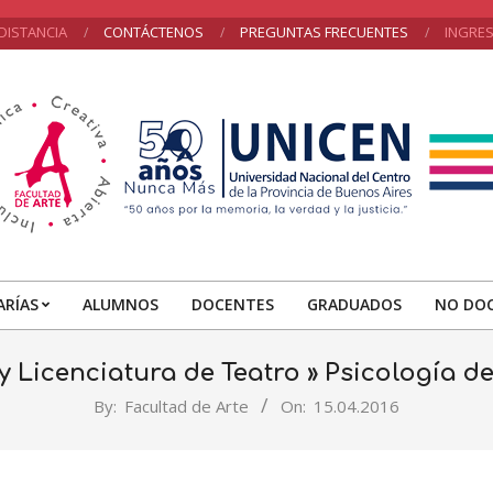
DISTANCIA
CONTÁCTENOS
PREGUNTAS FRECUENTES
INGRE
NICEN
ARÍAS
ALUMNOS
DOCENTES
GRADUADOS
NO DO
Primary
Navigation
y Licenciatura de Teatro »
Psicología de
Menu
By:
Facultad de Arte
On:
15.04.2016