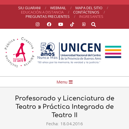
Skip
SIU GUARANI
WEBMAIL
MAPA DEL SITIO
EDUCACIÓN A DISTANCIA
CONTÁCTENOS
to
PREGUNTAS FRECUENTES
INGRESANTES
Search
content
Facultad
Primary
Menu
de
Navigation
Arte
Menu
Profesorado y Licenciatura de
Teatro »
Práctica Integrada de
Teatro II
Fecha:
18.04.2016