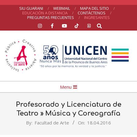
Skip
SIU GUARANI
WEBMAIL
MAPA DEL SITIO
EDUCACIÓN A DISTANCIA
CONTÁCTENOS
to
PREGUNTAS FRECUENTES
INGRESANTES
Search
content
UNICEN
Primary
Menu
Navigation
Menu
Profesorado y Licenciatura de
Teatro »
Música y Coreografía
By:
Facultad de Arte
On:
18.04.2016