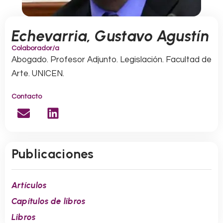
Echevarria, Gustavo Agustín
Colaborador/a
Abogado. Profesor Adjunto. Legislación. Facultad de
Arte. UNICEN.
Contacto
E
L
n
i
v
n
e
k
Publicaciones
l
e
o
d
p
i
Artículos
e
n
Capítulos de libros
Libros