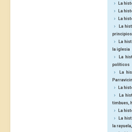
La hist
La his
La hist
La his
principios
La his
la iglesia
La his
políticos
La hi
Parravicin
La hist
La his
timbues, 
La hist
La his
la rayuel