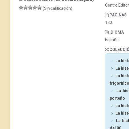
Centro Edito
(Sin calificación)
PÁGINAS
120
IDIOMA
Español
COLECCI
La hist
La hist
La hist
frigorífic
La his
porteño
La hist
La hist
La his
del 90