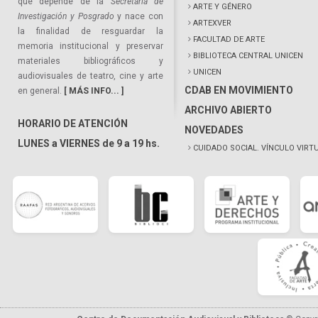
que depende de la
Secretaría de
ARTE Y GÉNERO
Investigación y Posgrado
y nace con
ARTEXVER
la finalidad de resguardar la
FACULTAD DE ARTE
memoria institucional y preservar
BIBLIOTECA CENTRAL UNICEN
materiales bibliográficos y
UNICEN
audiovisuales de teatro, cine y arte
CDAB EN MOVIMIENTO
en general.
[ MÁS INFO... ]
ARCHIVO ABIERTO
HORARIO DE ATENCIÓN
NOVEDADES
LUNES a VIERNES de 9 a 19 hs.
CUIDADO SOCIAL. VÍNCULO VIRT