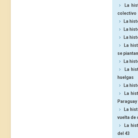
La his
colectivo
La his
La hist
La his
La his
se pianta
La hist
La his
huelgas
La hist
La his
Paraguay
La his
vuelta de
La his
del 43