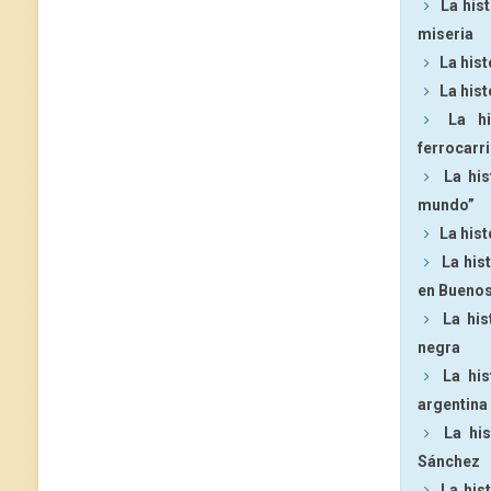
La hist
miseria
La hist
La hist
La h
ferrocarri
La his
mundo”
La hist
La his
en Buenos
La his
negra
La his
argentina
La hi
Sánchez
La his