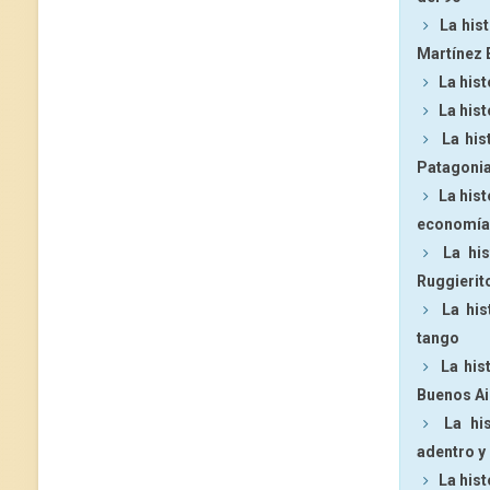
La his
Martínez 
La hist
La hist
La his
Patagoni
La hist
economía
La hi
Ruggierit
La his
tango
La his
Buenos Ai
La hi
adentro y
La hist