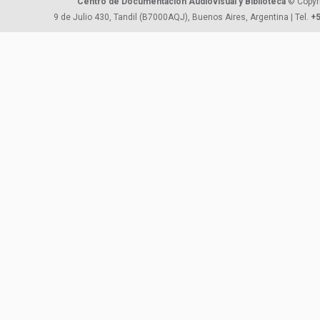
Centro de Documentación Audiovisual y Biblioteca
© Copyr
9 de Julio 430, Tandil (B7000AQJ), Buenos Aires, Argentina | Tel.
+5