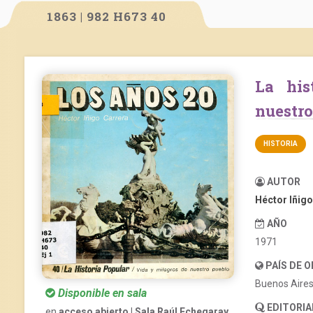
1863 | 982 H673 40
La historia popular. Vida y milagros de
nuestro
HISTORIA
AUTOR
Héctor Iñigo
AÑO
1971
PAÍS DE 
Buenos Aire
Disponible en sala
EDITORIA
en
acceso abierto | Sala Raúl Echegaray