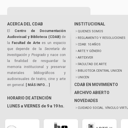
ACERCA DEL CDAB
INSTITUCIONAL
El
Centro de Documentación
QUIENES SOMOS
Audiovisual y Biblioteca (CDAB)
de
REGLAMENTO Y RESOLUCIONES
la
Facultad de Arte
es un espacio
CDAB: 10 AÑOS
que depende de la
Secretaría de
ARTE Y GÉNERO
Investigación y Posgrado
y nace con
ARTEXVER
la finalidad de resguardar la
FACULTAD DE ARTE
memoria institucional y preservar
BIBLIOTECA CENTRAL UNICEN
materiales bibliográficos y
UNICEN
audiovisuales de teatro, cine y arte
CDAB EN MOVIMIENTO
en general.
[ MÁS INFO... ]
ARCHIVO ABIERTO
HORARIO DE ATENCIÓN
NOVEDADES
LUNES a VIERNES de 9 a 19 hs.
CUIDADO SOCIAL. VÍNCULO VIRT