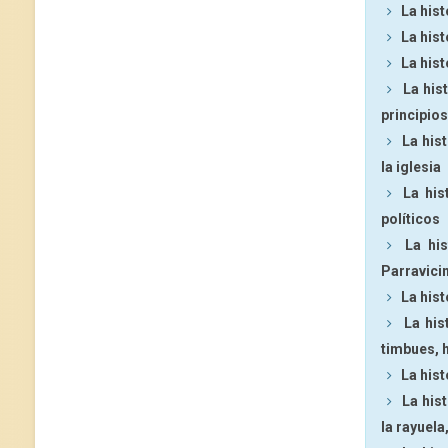
La hist
La his
La hist
La his
principios
La his
la iglesia
La his
políticos
La hi
Parravicin
La hist
La his
timbues, 
La hist
La his
la rayuel