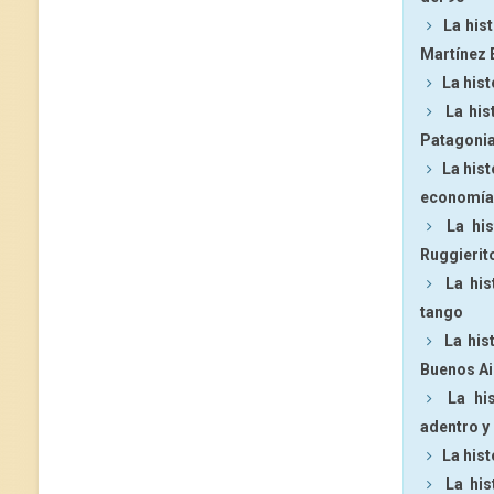
La his
Martínez 
La hist
La his
Patagoni
La hist
economía
La hi
Ruggierit
La his
tango
La his
Buenos Ai
La hi
adentro y
La hist
La his