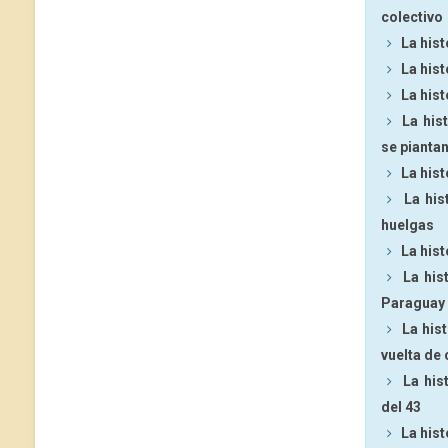
colectivo
La his
La hist
La his
La his
se pianta
La hist
La his
huelgas
La hist
La his
Paraguay
La his
vuelta de
La his
del 43
La hist