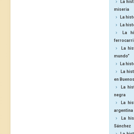
La hist
miseria
La hist
La hist
La h
ferrocarri
La his
mundo”
La hist
La his
en Buenos
La his
negra
La his
argentina
La hi
Sánchez
La his