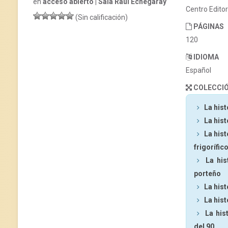
en
acceso abierto | Sala Raúl Echegaray
Centro Edito
(Sin calificación)
PÁGINAS
120
IDIOMA
Español
COLECCI
La hist
La hist
La hist
frigorífic
La his
porteño
La hist
La hist
La his
del 90