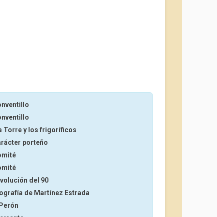
onventillo
onventillo
 Torre y los frigoríficos
arácter porteño
omité
omité
evolución del 90
iografía de Martínez Estrada
 Perón