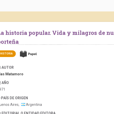
lo #63: la casa
porteña
HISTORIA
AUTOR
las Matamoro
AÑO
971
PAÍS DE ORIGEN
uenos Aires,
Argentina
EDITORIAL O ENTIDAD EDITORA