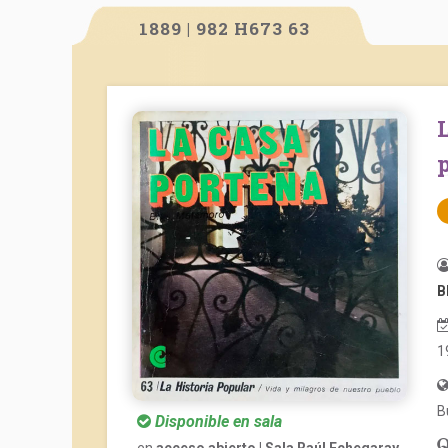
1889 | 982 H673 63
La historia popular. Vida y milagros de nuestro pueb
B
1
B
Disponible en sala