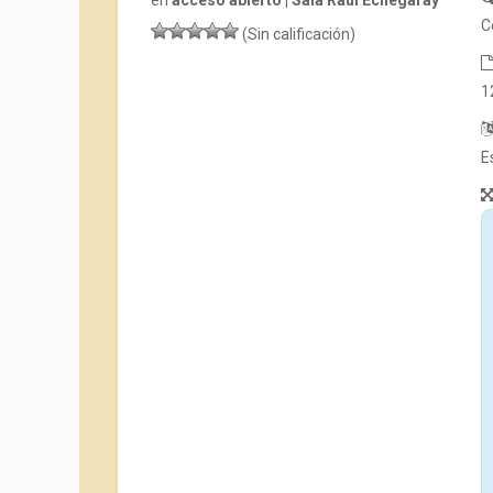
en
acceso abierto | Sala Raúl Echegaray
C
(Sin calificación)
1
E