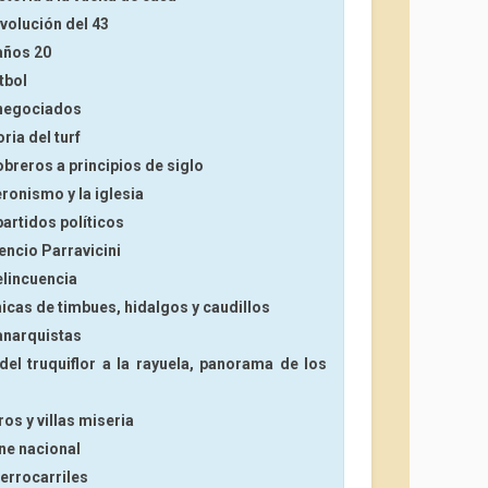
evolución del 43
 años 20
tbol
s negociados
ria del turf
obreros a principios de siglo
eronismo y la iglesia
partidos políticos
encio Parravicini
elincuencia
nicas de timbues, hidalgos y caudillos
 anarquistas
del truquiflor a la rayuela, panorama de los
ros y villas miseria
ine nacional
ferrocarriles