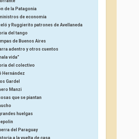
torrante
ón de la Patagonia
s ministros de economía
celó y Ruggierito patrones de Avellaneda
oria del tango
tampas de Buenos Aires
tarra adentro y otros cuentos
mala vida”
oria del colectivo
sé Hernández
los Gardel
omero Manzi
 cosas que se piantan
gaucho
 grandes huelgas
cepolin
guerra del Paraguay
storia a la vuelta de casa