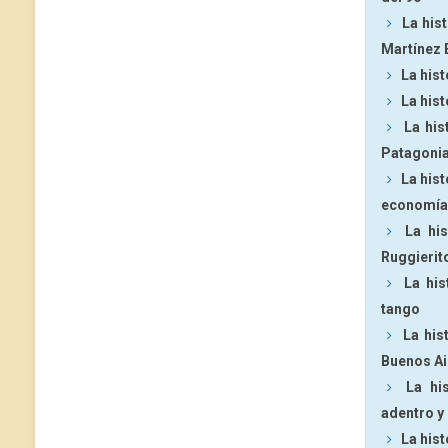
La his
Martínez 
La hist
La hist
La his
Patagoni
La hist
economía
La hi
Ruggierit
La his
tango
La his
Buenos Ai
La hi
adentro y
La hist