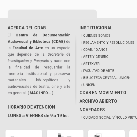
ACERCA DEL CDAB
INSTITUCIONAL
El
Centro de Documentación
QUIENES SOMOS
Audiovisual y Biblioteca (CDAB)
de
REGLAMENTO Y RESOLUCIONES
la
Facultad de Arte
es un espacio
CDAB: 10 AÑOS
que depende de la
Secretaría de
ARTE Y GÉNERO
Investigación y Posgrado
y nace con
ARTEXVER
la finalidad de resguardar la
FACULTAD DE ARTE
memoria institucional y preservar
BIBLIOTECA CENTRAL UNICEN
materiales bibliográficos y
UNICEN
audiovisuales de teatro, cine y arte
CDAB EN MOVIMIENTO
en general.
[ MÁS INFO... ]
ARCHIVO ABIERTO
HORARIO DE ATENCIÓN
NOVEDADES
LUNES a VIERNES de 9 a 19 hs.
CUIDADO SOCIAL. VÍNCULO VIRT