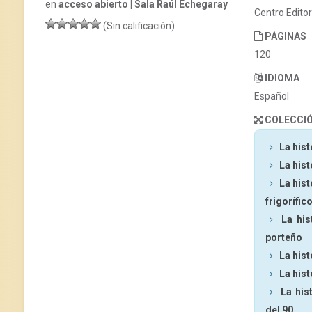
en
acceso abierto | Sala Raúl Echegaray
Centro Edito
(Sin calificación)
PÁGINAS
120
IDIOMA
Español
COLECCI
La hist
La hist
La hist
frigorífic
La his
porteño
La hist
La hist
La his
del 90