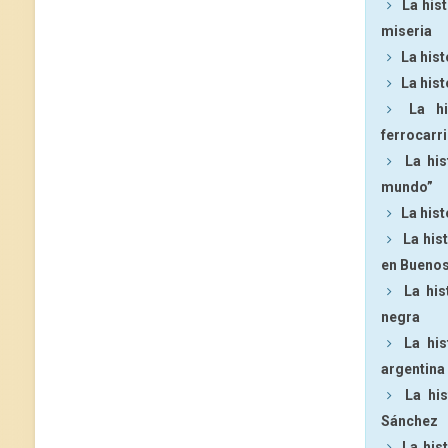
La hist
miseria
La hist
La hist
La h
ferrocarri
La his
mundo”
La hist
La his
en Buenos
La his
negra
La his
argentina
La hi
Sánchez
La his