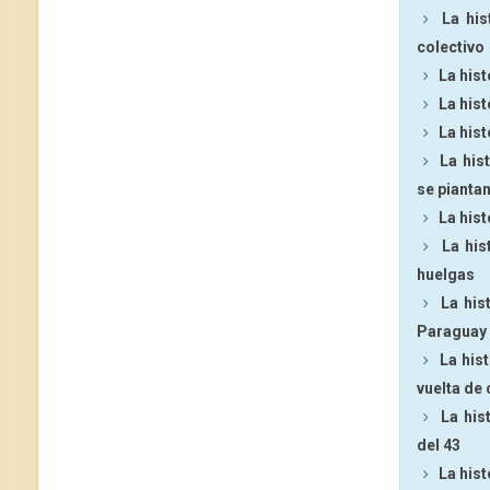
La his
colectivo
La his
La hist
La his
La his
se pianta
La hist
La his
huelgas
La his
Paraguay
La his
vuelta de
La his
del 43
La hist