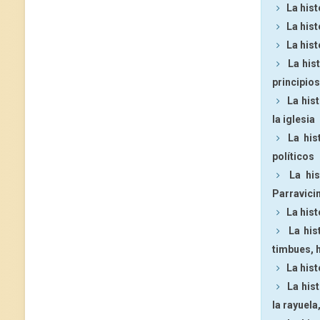
La hist
La his
La hist
La his
principios
La his
la iglesia
La his
políticos
La hi
Parravicin
La hist
La his
timbues, 
La hist
La his
la rayuel