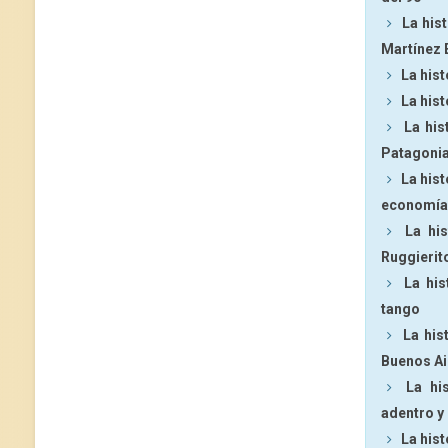
La his
Martínez 
La hist
La hist
La his
Patagoni
La hist
economía
La hi
Ruggierit
La his
tango
La his
Buenos Ai
La hi
adentro y
La hist