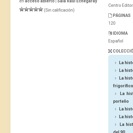
en
acceso abierto | Sala Raúl Echegaray
Centro Edito
(Sin calificación)
PÁGINAS
120
IDIOMA
Español
COLECCI
La hist
La hist
La hist
frigorífic
La his
porteño
La hist
La hist
La his
del 90