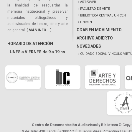
ARTEXVER
la finalidad de resguardar la
FACULTAD DE ARTE
memoria institucional y preservar
BIBLIOTECA CENTRAL UNICEN
materiales bibliográficos y
UNICEN
audiovisuales de teatro, cine y arte
CDAB EN MOVIMIENTO
en general.
[ MÁS INFO... ]
ARCHIVO ABIERTO
HORARIO DE ATENCIÓN
NOVEDADES
LUNES a VIERNES de 9 a 19 hs.
CUIDADO SOCIAL. VÍNCULO VIRT
Centro de Documentación Audiovisual y Biblioteca
© Copyr
9 de Julio 430, Tandil (B7000AQJ), Buenos Aires, Argentina | Tel.
+5