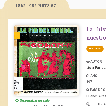
1862 | 982 H673 67
La historia popular. Vida y milagros de
nuestro
HISTORIA
AUTOR
Lidia Parise
AÑO
1971
PAÍS DE 
Buenos Aire
Disponible en sala
EDITORIA