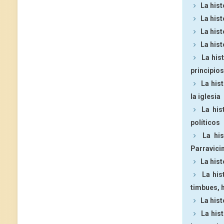
La hist
La hist
La his
La hist
La his
principios
La his
la iglesia
La his
políticos
La hi
Parravicin
La hist
La his
timbues, 
La hist
La his