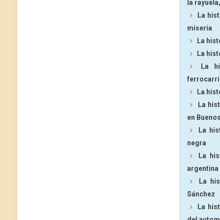
la rayuel
La hist
miseria
La hist
La hist
La h
ferrocarri
La hist
La his
en Buenos
La his
negra
La his
argentina
La hi
Sánchez
La his
del autom