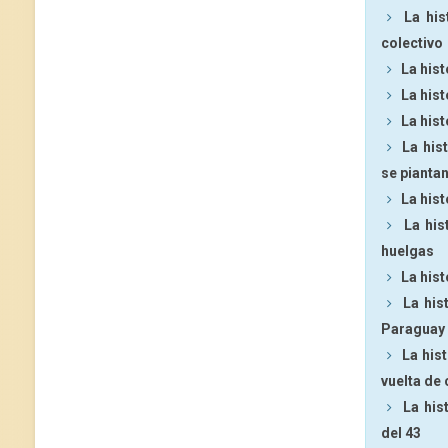
La his
colectivo
La his
La hist
La his
La his
se pianta
La hist
La his
huelgas
La hist
La his
Paraguay
La his
vuelta de
La his
del 43