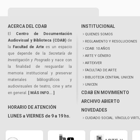
ACERCA DEL CDAB
INSTITUCIONAL
El
Centro de Documentación
QUIENES SOMOS
Audiovisual y Biblioteca (CDAB)
de
REGLAMENTO Y RESOLUCIONES
la
Facultad de Arte
es un espacio
CDAB: 10 AÑOS
que depende de la
Secretaría de
ARTE Y GÉNERO
Investigación y Posgrado
y nace con
ARTEXVER
la finalidad de resguardar la
FACULTAD DE ARTE
memoria institucional y preservar
BIBLIOTECA CENTRAL UNICEN
materiales bibliográficos y
UNICEN
audiovisuales de teatro, cine y arte
CDAB EN MOVIMIENTO
en general.
[ MÁS INFO... ]
ARCHIVO ABIERTO
HORARIO DE ATENCIÓN
NOVEDADES
LUNES a VIERNES de 9 a 19 hs.
CUIDADO SOCIAL. VÍNCULO VIRT