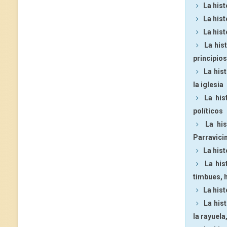
La hist
La his
La hist
La his
principios
La his
la iglesia
La his
políticos
La hi
Parravicin
La hist
La his
timbues, 
La hist
La his
la rayuel