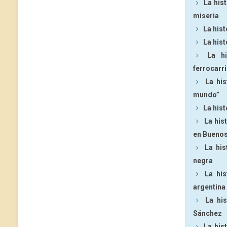
La hist
miseria
La hist
La hist
La h
ferrocarri
La his
mundo”
La hist
La his
en Buenos
La his
negra
La his
argentina
La hi
Sánchez
La his