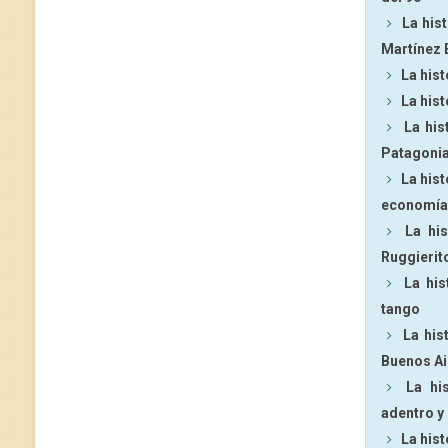
La his
Martínez 
La hist
La hist
La his
Patagoni
La hist
economía
La hi
Ruggierit
La his
tango
La his
Buenos Ai
La hi
adentro y
La hist