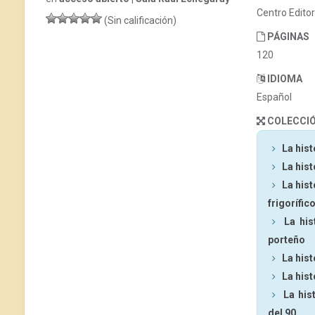
Centro Edito
(Sin calificación)
PÁGINAS
120
IDIOMA
Español
COLECCI
La hist
La hist
La hist
frigorífic
La his
porteño
La hist
La hist
La his
del 90