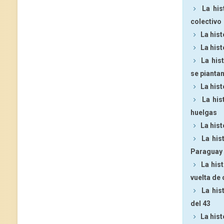
La his
colectivo
La his
La hist
La his
se pianta
La hist
La his
huelgas
La hist
La his
Paraguay
La his
vuelta de
La his
del 43
La hist