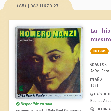
1851 | 982 H673 27
La historia popular. Vida y milagros de
nuestro
HISTORIA
AUTOR
Aníbal Ford
AÑO
1971
PAÍS DE 
Buenos Aire
Disponible en sala
EDITORIA
en
acceso abierto | Sala Raúl Echegaray